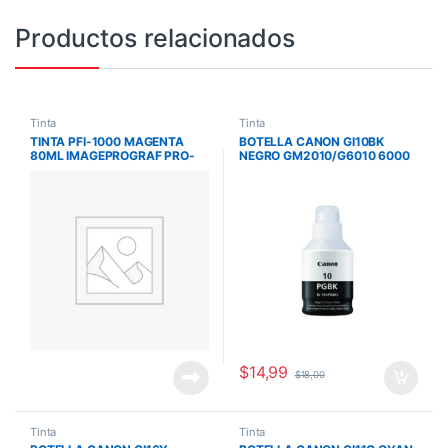
Productos relacionados
Tinta
Tinta
TINTA PFI-1000 MAGENTA
BOTELLA CANON GI10BK
80ML IMAGEPROGRAF PRO-
NEGRO GM2010/G6010 6000
1000
PAG GI10BK
$
14,99
$
18,00
Tinta
Tinta