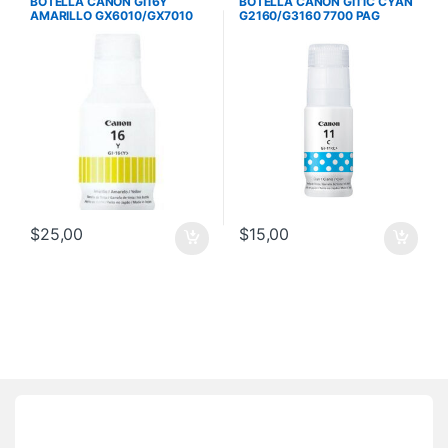
BOTELLA CANON GI16Y
BOTELLA CANON GI11C CYAN
AMARILLO GX6010/GX7010
G2160/G3160 7700 PAG
14000 PAG GI16Y
$
25,00
$
15,00
Brands Carousel