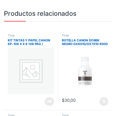
Productos relacionados
Tinta
Tinta
KIT TINTAS Y PAPEL CANON
BOTELLA CANON GI16BK
KP-108 4 X 6 108 PAG /
NEGRO GX6010/GX7010 6000
CP1500 / 1200 / 1300
PAG GI16BK
FOTOGRAFICA 3115B001
$
30,00
Tinta
Tinta