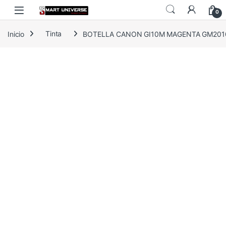
Skip to navigation
Skip to content
0
Inicio
Tinta
BOTELLA CANON GI10M MAGENTA GM2010