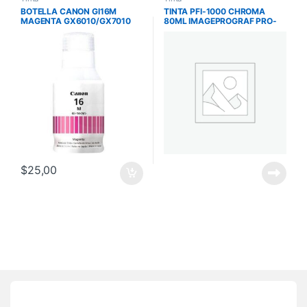
BOTELLA CANON GI16M
TINTA PFI-1000 CHROMA
MAGENTA GX6010/GX7010
80ML IMAGEPROGRAF PRO-
14000 PAG GI16M
1000
$
25,00
Brands Carousel