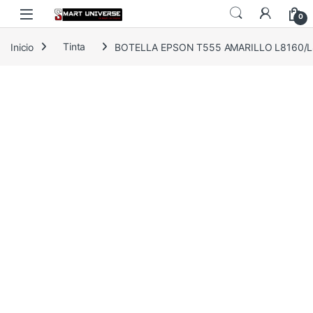
Skip to navigation
Skip to content
0
Inicio
Tinta
BOTELLA EPSON T555 AMARILLO L8160/L