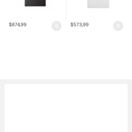
$
874,99
$
573,99
Brands Carousel