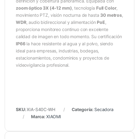
definición y cobertura panorámica. Equipada con
zoom óptico 3X (4-12 mm)
, tecnología
Full Color
,
movimiento PTZ, visión nocturna de hasta
30 metros
,
WDR
, audio bidireccional y alimentación
PoE
,
proporciona monitoreo continuo con excelente
calidad de imagen en todo momento. Su certificación
IP66
la hace resistente al agua y al polvo, siendo
ideal para empresas, industrias, bodegas,
estacionamientos, condominios y proyectos de
videovigilancia profesional.
SKU:
XIA-S40C-WH
Categoría:
Secadora
Marca:
XIAOMI