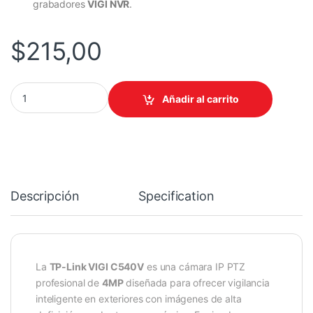
grabadores
VIGI NVR
.
$
215,00
ASPIRADORA XIAOMI ROBOT VACUM S40C quantity
Añadir al carrito
Descripción
Specification
La
TP-Link VIGI C540V
es una cámara IP PTZ
profesional de
4MP
diseñada para ofrecer vigilancia
inteligente en exteriores con imágenes de alta