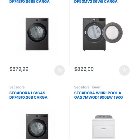
DF74BFXS6BE CARGA
DF50MV2S6WE CARGA
FRONTAL 23KG TURBOSTEAM
FRONTAL 25KG SMART
NEGRA
DIAGNOSIS GRIS OSCURO
$
879,99
$
822,00
Secadora
Secadora
,
Toner
SECADORA LG/GAS
SECADORA WHIRLPOOL A
DF74BFXS6B CARGA
GAS 7MWGD1900EW 19KG
FRONTAL 23KG SMART
CARGA FRONTAL DRY XPERT
DIAGNOSIS NEGRA
BLANCA/MODELO
AMERICANA