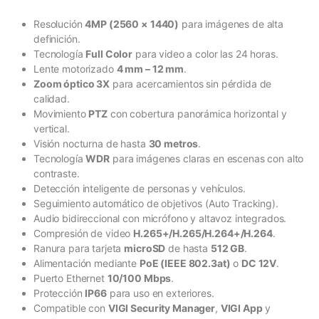
Resolución
4MP (2560 × 1440)
para imágenes de alta
definición.
Tecnología
Full Color
para video a color las 24 horas.
Lente motorizado
4 mm – 12 mm
.
Zoom óptico 3X
para acercamientos sin pérdida de
calidad.
Movimiento
PTZ
con cobertura panorámica horizontal y
vertical.
Visión nocturna de hasta
30 metros
.
Tecnología
WDR
para imágenes claras en escenas con alto
contraste.
Detección inteligente de personas y vehículos.
Seguimiento automático de objetivos (Auto Tracking).
Audio bidireccional con micrófono y altavoz integrados.
Compresión de video
H.265+/H.265/H.264+/H.264
.
Ranura para tarjeta
microSD
de hasta
512 GB
.
Alimentación mediante
PoE (IEEE 802.3at)
o
DC 12V
.
Puerto Ethernet
10/100 Mbps
.
Protección
IP66
para uso en exteriores.
Compatible con
VIGI Security Manager
,
VIGI App
y