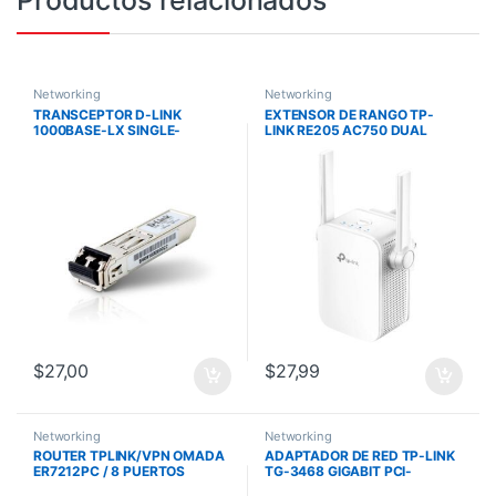
Networking
Networking
TRANSCEPTOR D-LINK
EXTENSOR DE RANGO TP-
1000BASE-LX SINGLE-
LINK RE205 AC750 DUAL
MODE/10 KM
BAND, 2 ANT. EXTERNAS.
$
27,00
$
27,99
Networking
Networking
ROUTER TPLINK/VPN OMADA
ADAPTADOR DE RED TP-LINK
ER7212PC / 8 PUERTOS
TG-3468 GIGABIT PCI-
POE/GESTION DESDE LA NUBE
EXPPRESS WAKE ON LAN