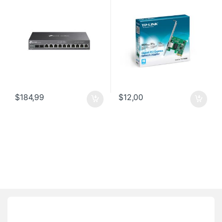
$
184,99
$
12,00
Brands Carousel