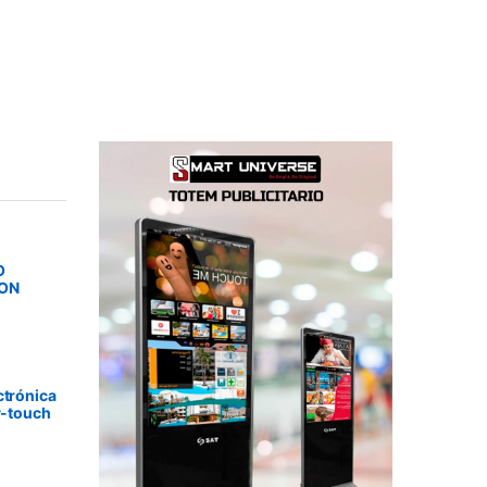
O
SON
ctrónica
P-touch