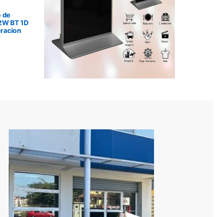
 de
2W BT 1D
racion