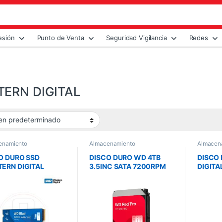
esión
Punto de Venta
Seguridad Vigilancia
Redes
ERN DIGITAL
enamiento
Almacenamiento
Almacen
O DURO SSD
DISCO DURO WD 4TB
DISCO
ERN DIGITAL
3.5INC SATA 7200RPM
DIGITA
00 NVMe 1TB M.2
256MB 24-7 RED PRO
5400RP
 BLUE
NAS
VIDEO 
PURPL