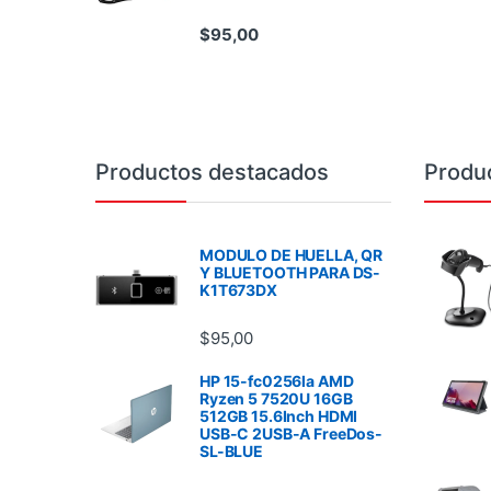
$
95,00
Brands Carousel
Productos destacados
Produ
MODULO DE HUELLA, QR
Y BLUETOOTH PARA DS-
K1T673DX
$
95,00
HP 15-fc0256la AMD
Ryzen 5 7520U 16GB
512GB 15.6Inch HDMI
USB-C 2USB-A FreeDos-
SL-BLUE