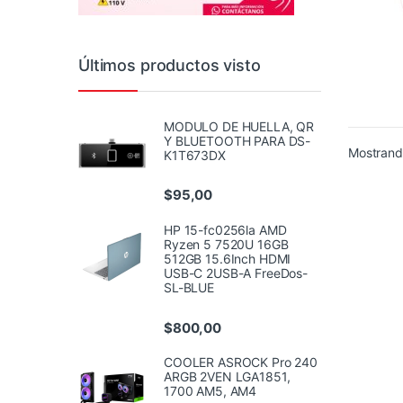
Últimos productos visto
MODULO DE HUELLA, QR
Y BLUETOOTH PARA DS-
Mostrando
K1T673DX
$
95,00
HP 15-fc0256la AMD
Ryzen 5 7520U 16GB
512GB 15.6Inch HDMI
USB-C 2USB-A FreeDos-
SL-BLUE
$
800,00
COOLER ASROCK Pro 240
ARGB 2VEN LGA1851,
1700 AM5, AM4