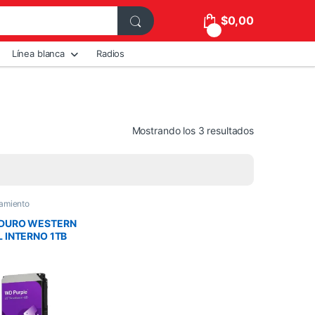
$
0,00
0
Línea blanca
Radios
Mostrando los 3 resultados
amiento
 DURO WESTERN
L INTERNO 1TB
M 3.5INC. 24-7
VIGILANCIA
E