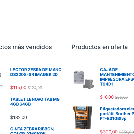
ctos más vendidos
Productos en oferta
LECTOR ZEBRA DE MANO
CAJA DE
DS2208-SR IMAGER 2D
MANTENIMIENT
IMPRESORA EP
T04D1
$
115,00
$
124,99
$
16,00
$
25,00
TABLET LENOVO TAB M9
4GB 64GB
Etiquetadora ele
portátil Brother 
$
182,00
PT-E310Btvp
CINTA ZEBRA RIBBON,
$
320,00
$
350,00
COLOR-YMCKOK,