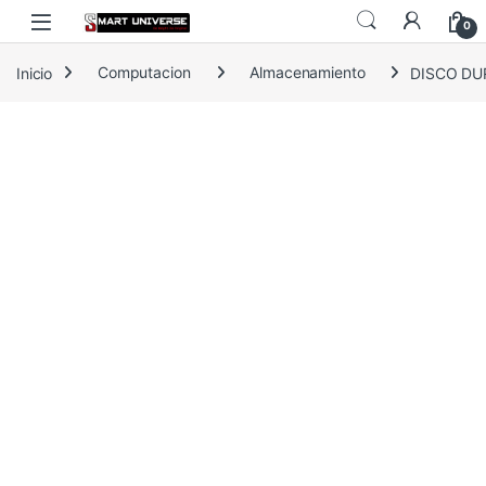
Skip to navigation
Skip to content
0
Inicio
Computacion
Almacenamiento
DISCO DU