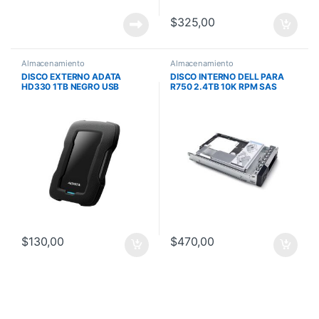
$
325,00
Almacenamiento
Almacenamiento
DISCO EXTERNO ADATA
DISCO INTERNO DELL PARA
HD330 1TB NEGRO USB
R750 2.4TB 10K RPM SAS
3.1/SOPORTA GOLPES Y
12GBPS 2.5IN HOT-PLUG
CAIDAS/HDDTOGO SOFT.
DRIVE 3.5IN HYBRID CARRIER
ADM.
$
130,00
$
470,00