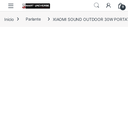
Skip to navigation
Skip to content
0
Inicio
Parlante
XIAOMI SOUND OUTDOOR 30W PORTATIL