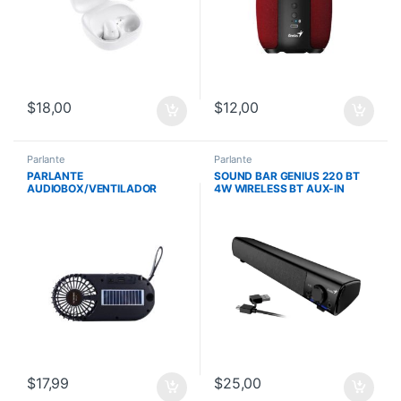
$
18,00
$
12,00
Parlante
Parlante
PARLANTE
SOUND BAR GENIUS 220 BT
AUDIOBOX/VENTILADOR
4W WIRELESS BT AUX-IN
PORTATIL RECARGABLE RFX-
3.5mm USB-A USB-C B Black
40 FM RADIO BLUETOOTH
– Gray
CARGA SOLAR
$
17,99
$
25,00