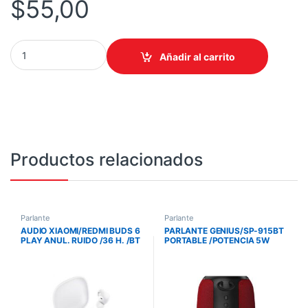
$
55,00
XIAOMI SOUND OUTDOOR 30W PORTATIL BT5.4 IP67 MIC. 12H qu
Añadir al carrito
Productos relacionados
Parlante
Parlante
AUDIO XIAOMI/REDMI BUDS 6
PARLANTE GENIUS/SP-915BT
PLAY ANUL. RUIDO /36 H. /BT
PORTABLE /POTENCIA 5W
5.4 /IPX4 /COLOR NEGRO
RMS /BLUETOOTH 5.3