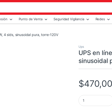
esión
Punto de Venta
Seguridad Vigilancia
Redes
 4 slds, sinusoidal pura, torre-120V
Ups
UPS en lín
sinusoidal 
$
470,0
UPS en línea 2000VA