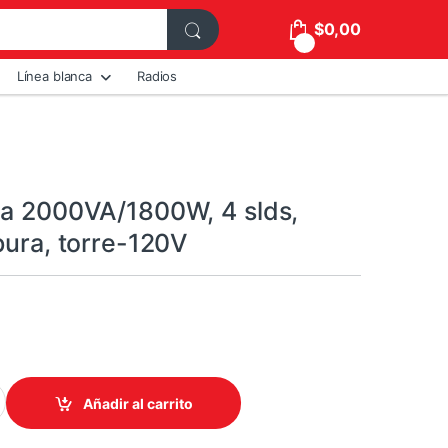
$
0,00
0
Línea blanca
Radios
ea 2000VA/1800W, 4 slds,
pura, torre-120V
0
/1800W, 4 slds, sinusoidal pura, torre-120V quantity
Añadir al carrito