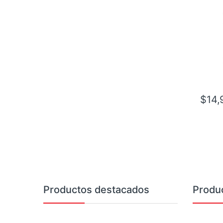
AVR10
$
14,
Brands Carousel
Productos destacados
Produ