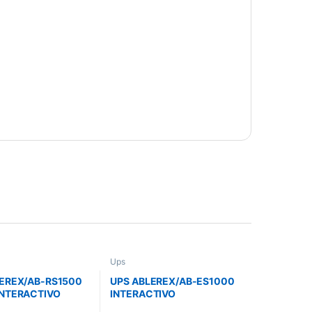
Ups
LEREX/AB-RS1500
UPS ABLEREX/AB-ES1000
INTERACTIVO
INTERACTIVO
 TORRE
/1000VA/500W/120V/8