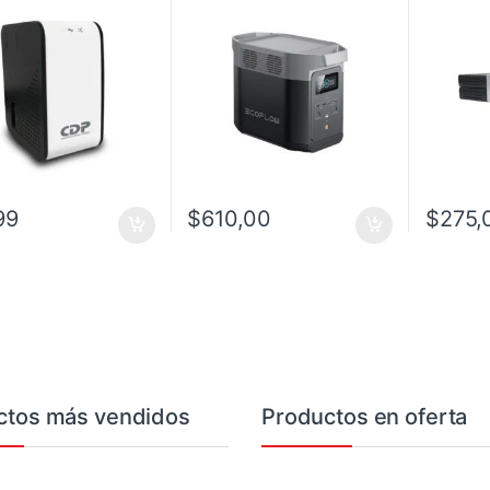
08 1000VA/ 500W
/1500V
TOMAS
99
$
610,00
$
275,
ctos más vendidos
Productos en oferta