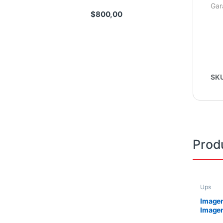
Gar
$
800,00
SK
Prod
Ups
Imagen
Image
VOLTA