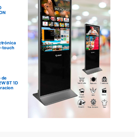
O
SON
ctrónica
P-touch
 de
2W BT 1D
racion