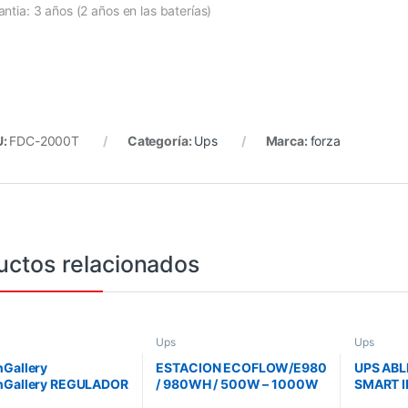
antia: 3 años (2 años en las baterías)
U:
FDC-2000T
Categoría:
Ups
Marca:
forza
uctos relacionados
Ups
Ups
Gallery
ESTACION ECOFLOW/E980
UPS AB
nGallery REGULADOR
/ 980WH / 500W – 1000W
SMART 
JE CDP R2C-
BOOST / BT-WIFI
RACK Y