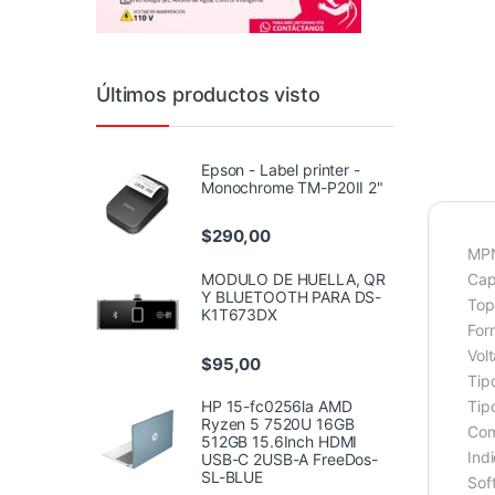
Últimos productos visto
Epson - Label printer -
Monochrome TM-P20II 2"
$
290,00
MPN
Cap
MODULO DE HUELLA, QR
Y BLUETOOTH PARA DS-
Top
K1T673DX
For
Vol
$
95,00
Tip
Tip
HP 15-fc0256la AMD
Ryzen 5 7520U 16GB
Com
512GB 15.6Inch HDMI
Ind
USB-C 2USB-A FreeDos-
SL-BLUE
Sof