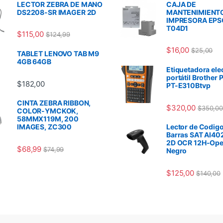
LECTOR ZEBRA DE MANO
CAJA DE
DS2208-SR IMAGER 2D
MANTENIMIENT
IMPRESORA EP
T04D1
$
115,00
$
124,99
$
16,00
$
25,00
TABLET LENOVO TAB M9
4GB 64GB
Etiquetadora ele
portátil Brother 
$
182,00
PT-E310Btvp
CINTA ZEBRA RIBBON,
$
320,00
$
350,00
COLOR-YMCKOK,
58MMX119M, 200
IMAGES, ZC300
Lector de Codigo
Barras SAT AI40
2D OCR 12H-Ope
$
68,99
$
74,99
Negro
$
125,00
$
140,00