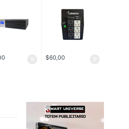
A/900W/120V/8
TOMAS
00
$
60,00