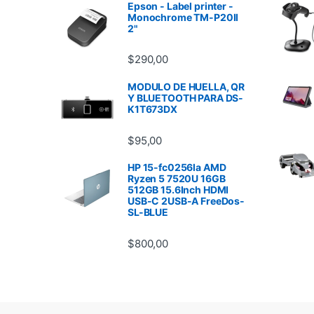
Epson - Label printer -
Monochrome TM-P20II
2"
$
290,00
MODULO DE HUELLA, QR
Y BLUETOOTH PARA DS-
K1T673DX
$
95,00
HP 15-fc0256la AMD
Ryzen 5 7520U 16GB
512GB 15.6Inch HDMI
USB-C 2USB-A FreeDos-
SL-BLUE
$
800,00