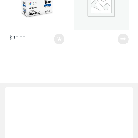
$
90,00
Brands Carousel