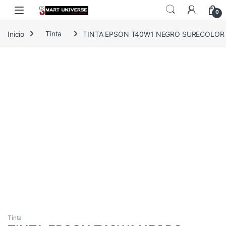
Skip to navigation
Skip to content
0
Inicio
Tinta
TINTA EPSON T40W1 NEGRO SURECOLOR 
Tinta