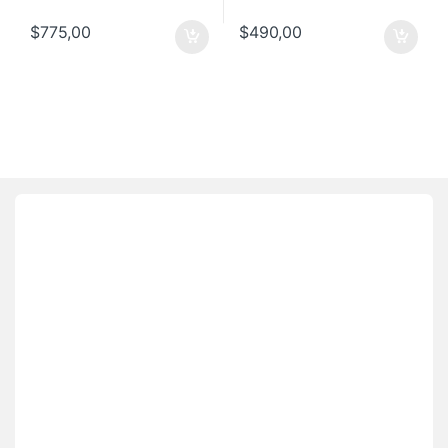
$
775,00
$
490,00
Brands Carousel