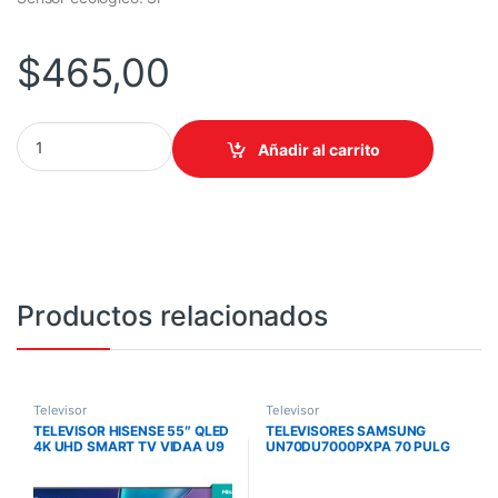
$
465,00
TELEVISOR LG 50UA7500PSA 50 PULGADAS SMART TV 4K UHD 
Añadir al carrito
Productos relacionados
Televisor
Televisor
TELEVISOR HISENSE 55″ QLED
TELEVISORES SAMSUNG
4K UHD SMART TV VIDAA U9
UN70DU7000PXPA 70 PULG
SMART TV LED 4K UHD