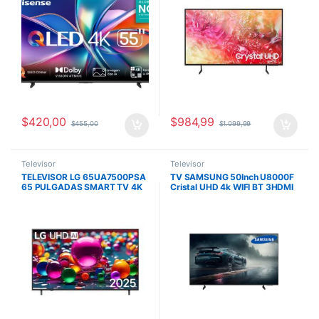
$
420,00
$
984,99
$
455,00
$
1.099,99
Televisor
Televisor
TELEVISOR LG 65UA7500PSA
TV SAMSUNG 50Inch U8000F
65 PULGADAS SMART TV 4K
Cristal UHD 4k WIFI BT 3HDMI
UHD
USB-A NEGRO
/HDMI/USB/WIFI/BLUETOOTH/
THINQ AI/WEBOS