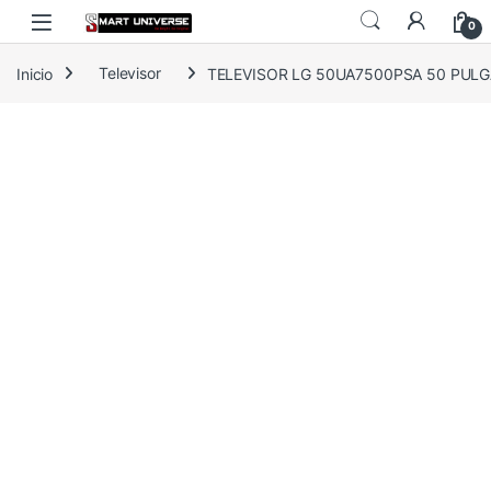
Skip to navigation
Skip to content
0
Inicio
Televisor
TELEVISOR LG 50UA7500PSA 50 PULG