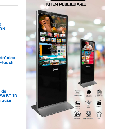
O
SON
ctrónica
P-touch
 de
2W BT 1D
racion