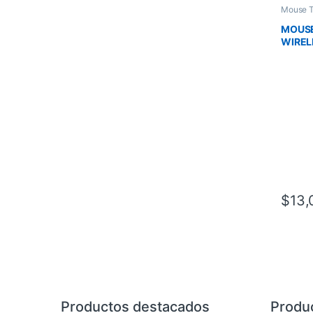
Mouse T
MOUSE
WIREL
COPIL
/1600 
MAC 
$
13,
Brands Carousel
Productos destacados
Produ