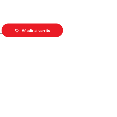
 820 NEGRO USB ILUMINADO Y TECLA COPILOT quantity
Añadir al carrito