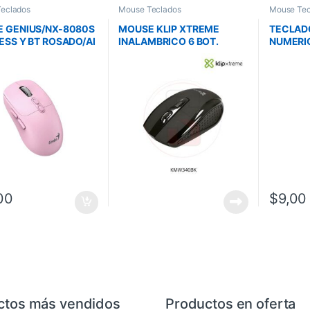
eclados
Mouse Teclados
Mouse Tec
 GENIUS/NX-8080S
MOUSE KLIP XTREME
TECLAD
ESS Y BT ROSADO/AI
INALAMBRICO 6 BOT.
NUMERI
OT /7 BOTONES
NANO USB – NEGRO
WIRELES
DPI /PILA AA /WIN
ULTRADE
CHROM
/WIN 8/1
00
$
9,00
ctos más vendidos
Productos en oferta