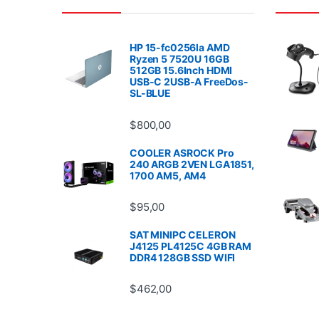
HP 15-fc0256la AMD
Ryzen 5 7520U 16GB
512GB 15.6Inch HDMI
USB-C 2USB-A FreeDos-
SL-BLUE
$
800,00
COOLER ASROCK Pro
240 ARGB 2VEN LGA1851,
1700 AM5, AM4
$
95,00
SAT MINIPC CELERON
J4125 PL4125C 4GB RAM
DDR4 128GB SSD WIFI
$
462,00