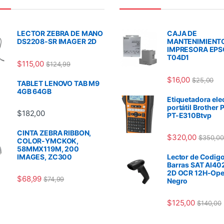
LECTOR ZEBRA DE MANO
CAJA DE
DS2208-SR IMAGER 2D
MANTENIMIENT
IMPRESORA EP
T04D1
$
115,00
$
124,99
$
16,00
$
25,00
TABLET LENOVO TAB M9
4GB 64GB
Etiquetadora ele
portátil Brother 
$
182,00
PT-E310Btvp
CINTA ZEBRA RIBBON,
$
320,00
$
350,00
COLOR-YMCKOK,
58MMX119M, 200
IMAGES, ZC300
Lector de Codigo
Barras SAT AI40
2D OCR 12H-Ope
$
68,99
$
74,99
Negro
$
125,00
$
140,00