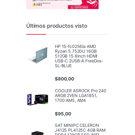
Últimos productos visto
HP 15-fc0256la AMD
Ryzen 5 7520U 16GB
512GB 15.6Inch HDMI
USB-C 2USB-A FreeDos-
SL-BLUE
$
800,00
COOLER ASROCK Pro 240
ARGB 2VEN LGA1851,
1700 AM5, AM4
$
95,00
SAT MINIPC CELERON
J4125 PL4125C 4GB RAM
DDR4 128GB SSD WIFI