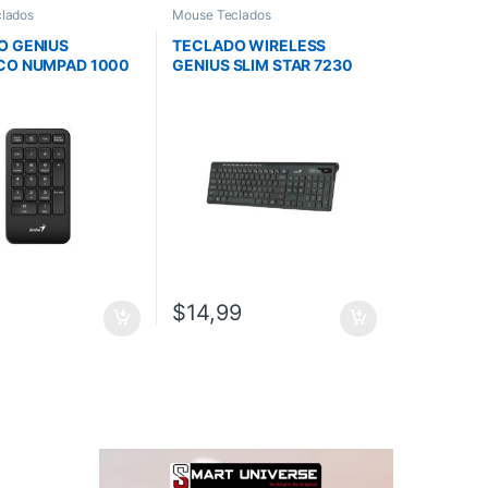
lados
Mouse Teclados
O GENIUS
TECLADO WIRELESS
CO NUMPAD 1000
GENIUS SLIM STAR 7230
S /NEGRO /
NEGRO / RF 2.4GHZ /
LGADO /SILENCIO
TECLAS MULTIMEDIA 9 /
0 /MAC OS 10.
WIN Y MAC
$
14,99