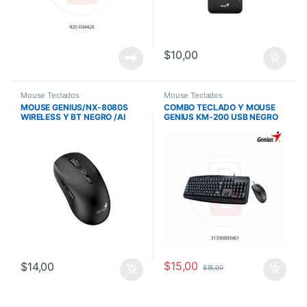
$
10,00
Mouse Teclados
Mouse Teclados
MOUSE GENIUS/NX-8080S
COMBO TECLADO Y MOUSE
WIRELESS Y BT NEGRO /AI
GENIUS KM-200 USB NEGRO
COPILOT /7 BOTONES /1600
DPI /PILA AA /WIN MAC
CHROM
$
15,00
$
14,00
$
18,00