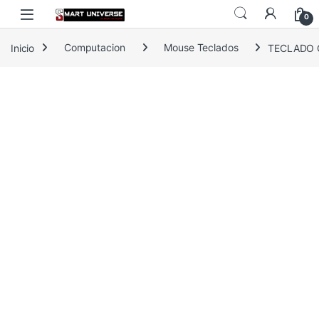
Skip to navigation
Skip to content
0
Inicio
Computacion
Mouse Teclados
TECLADO 