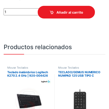
TECLADO GENIUS ERGO KB-700 NEGRO USB TECLA COPILOT MUL
Añadir al carrito
Productos relacionados
Mouse Teclados
Mouse Teclados
Teclado inalámbrico Logitech
TECLADO/GENIUS NUMERICO
K270 2.4 GHz | 920-004426
NUMPAD 125 USB TIPO C
/NEGRO /COPILOT /WIN Y
MAC