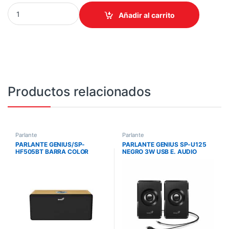
PARLANTE GENIUS/SP-HF800BT 2.0 COLOR MADERA /BT 5.3 /RM
Añadir al carrito
Productos relacionados
Parlante
Parlante
PARLANTE GENIUS/SP-
PARLANTE GENIUS SP-U125
HF505BT BARRA COLOR
NEGRO 3W USB E. AUDIO
MADERA /BT 5.3 /RMS 20W
3.5MM CONECTOR
/ENTRADA AUX /FUENTE 120-
AURICULARES CONTROL
240V
VOLUMEN