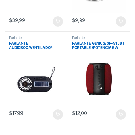
$
39,99
$
9,99
Parlante
Parlante
PARLANTE
PARLANTE GENIUS/SP-915BT
AUDIOBOX/VENTILADOR
PORTABLE /POTENCIA 5W
PORTATIL RECARGABLE RFX-
RMS /BLUETOOTH 5.3
40 FM RADIO BLUETOOTH
CARGA SOLAR
$
17,99
$
12,00