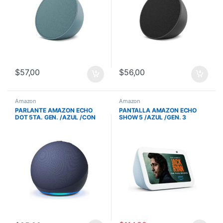
$
57,00
$
56,00
Amazon
Amazon
PARLANTE AMAZON ECHO
PANTALLA AMAZON ECHO
DOT 5TA. GEN. /AZUL /CON
SHOW 5 /AZUL /GEN. 3
ALEXA /SENSOR
/TACTIL 5.5 /2MP CAMARA
TEMPERATURA
/840080543611