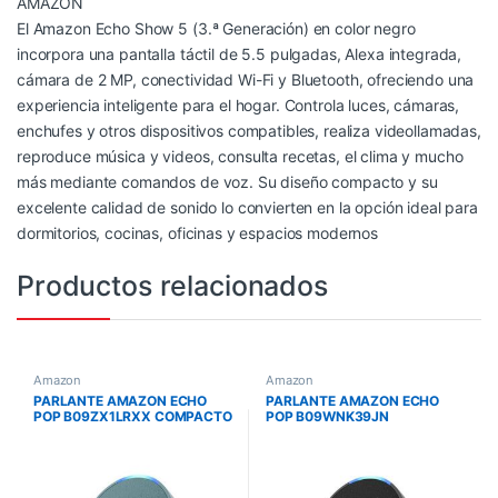
AMAZON
El Amazon Echo Show 5 (3.ª Generación) en color negro
incorpora una pantalla táctil de 5.5 pulgadas, Alexa integrada,
cámara de 2 MP, conectividad Wi-Fi y Bluetooth, ofreciendo una
experiencia inteligente para el hogar. Controla luces, cámaras,
enchufes y otros dispositivos compatibles, realiza videollamadas,
reproduce música y videos, consulta recetas, el clima y mucho
más mediante comandos de voz. Su diseño compacto y su
excelente calidad de sonido lo convierten en la opción ideal para
dormitorios, cocinas, oficinas y espacios modernos
Productos relacionados
Amazon
Amazon
PARLANTE AMAZON ECHO
PARLANTE AMAZON ECHO
POP B09ZX1LRXX COMPACTO
POP B09WNK39JN
/ VERDE AZULADO / ALEXA /
COMPACTO / CARBON /
WIFI 5 / BT / EERO
ALEXA / WIFI 5 / BT / EERO