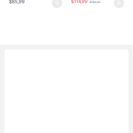
$
114,99
$
85,99
$
136,00
Brands Carousel