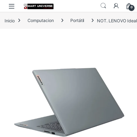
Skip to navigation
Skip to content
0
Inicio
Computacion
Portátil
NOT. LENOVO IdeaP