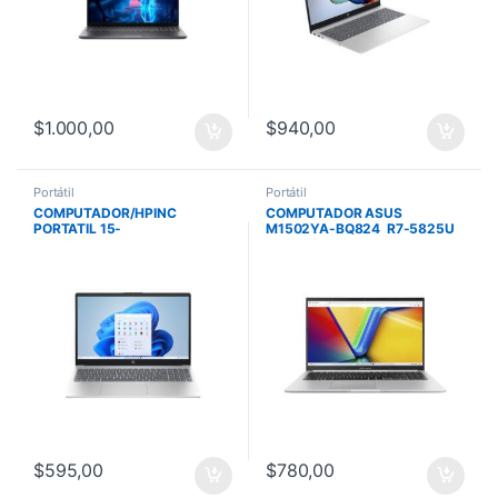
$
1.000,00
$
940,00
Portátil
Portátil
COMPUTADOR/HPINC
COMPUTADOR ASUS
PORTATIL 15-
M1502YA-BQ824 R7-5825U
FC0256LA/RYZEN 5-
512 SSD 8G 15 FHD NO OS
7520U/512GB/16GB/15.6
SILVER MOUSE
FHD/FREEDOS/MOONLIGHT
BLUE
$
595,00
$
780,00