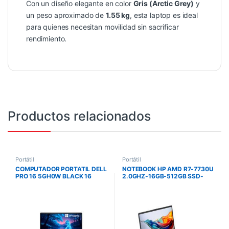
Con un diseño elegante en color
Gris (Arctic Grey)
y
un peso aproximado de
1.55 kg
, esta laptop es ideal
para quienes necesitan movilidad sin sacrificar
rendimiento.
Productos relacionados
Portátil
Portátil
COMPUTADOR PORTATIL DELL
NOTEBOOK HP AMD R7-7730U
PRO 16 5GH0W BLACK 16
2.0GHZ-16GB-512GB SSD-
PULG FHD CORE 5 120U 16GB
WARM GOLD-15.6″FHD-
DDR5 5600 512GB W11PRO 1Y
FREEDOS