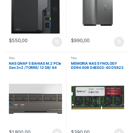
$
550,00
$
990,00
Nas
Nas
NAS QNAP 5 BAHIAS M.2 PCIe
MEMORIA NAS SYNOLOGY
Gen 3×2 /TORRE/ 12 GB/ 64
DDR4 4GB D4ES03-4G DS923
BITx86 UHD GRAPHICS
DS925
$
1.800,00
$
390,00