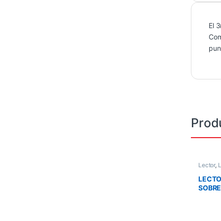
El 
Com
pun
Prod
Lector
,
L
LECTO
SOBR
OMNID
60FPS