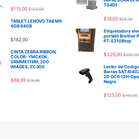
T04D1
$
115,00
$
124,99
$
16,00
$
25,00
TABLET LENOVO TAB M9
4GB 64GB
Etiquetadora ele
portátil Brother 
$
182,00
PT-E310Btvp
CINTA ZEBRA RIBBON,
$
320,00
$
350,00
COLOR-YMCKOK,
58MMX119M, 200
IMAGES, ZC300
Lector de Codigo
Barras SAT AI40
2D OCR 12H-Ope
$
68,99
$
74,99
Negro
$
125,00
$
140,00