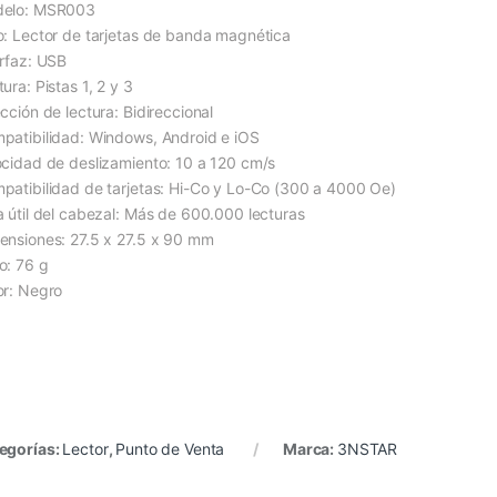
elo: MSR003
o: Lector de tarjetas de banda magnética
erfaz: USB
ura: Pistas 1, 2 y 3
cción de lectura: Bidireccional
patibilidad: Windows, Android e iOS
ocidad de deslizamiento: 10 a 120 cm/s
patibilidad de tarjetas: Hi-Co y Lo-Co (300 a 4000 Oe)
a útil del cabezal: Más de 600.000 lecturas
ensiones: 27.5 x 27.5 x 90 mm
o: 76 g
or: Negro
egorías:
Lector
,
Punto de Venta
Marca:
3NSTAR