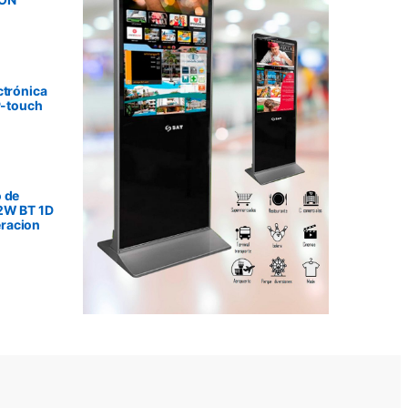
ctrónica
P-touch
 de
2W BT 1D
racion