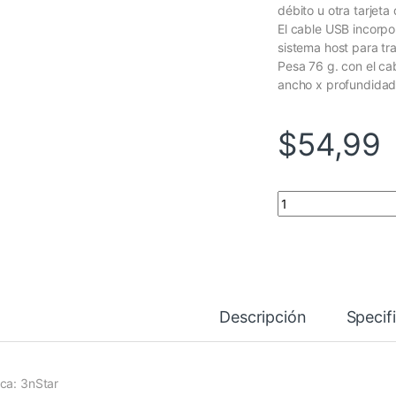
débito u otra tarjet
El cable USB incorpo
sistema host para tran
Pesa 76 g. con el c
ancho x profundidad
$
54,99
LECTOR 3NSTAR MSR
Descripción
Specif
ca: 3nStar