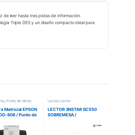
de leer hasta tres pistas de información.
ología Triple DES y un diseño compacto ideal para
Pos
,
Punto de Venta
Lector
,
Lector
a Matricial EPSON
LECTOR 3NSTAR SC550
D-806 / Punto de
SOBREMESA /
SB,
OMNIDIRECCIONAL 2D /
LECTURA
AUTOMATICA/USB/