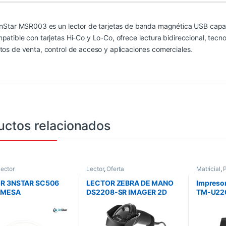
3nStar MSR003 es un lector de tarjetas de banda magnética USB capaz 
patible con tarjetas Hi-Co y Lo-Co, ofrece lectura bidireccional, tecn
tos de venta, control de acceso y aplicaciones comerciales.
uctos relacionados
ector
Lector
,
Oferta
Matricial
,
R 3NSTAR SC506
LECTOR ZEBRA DE MANO
Impresor
EMESA
DS2208-SR IMAGER 2D
TM-U220
IRECCIONAL 1D – 2D
Venta, U