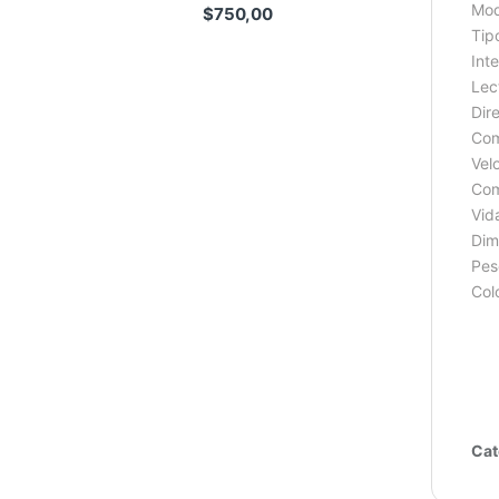
Mod
$
750,00
Tip
Int
Lect
Dire
Com
Vel
Com
Vid
Dim
Pes
Col
Cat