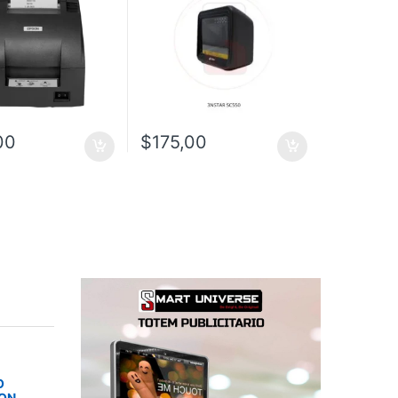
00
$
175,00
O
SON