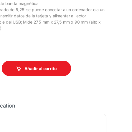
a de banda magnética
rado de 5,25′ se puede conectar a un ordenador o a un
smitir datos de la tarjeta y alimentar al lector
able del USB; Mide 27,5 mm x 27,5 mm x 90 mm (alto x
)
003 LECTOR DE TARJETA BANDA MAGNETICA/TRACK 1.2 Y 3. BI-
Añadir al carrito
ication