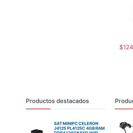
$
124
Brands Carousel
Productos destacados
Produ
SAT MINIPC CELERON
J4125 PL4125C 4GB RAM
DDR4 128GB SSD WIFI