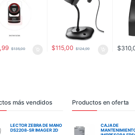
,99
$
115,00
$
310,
$
135,00
$
124,99
ctos más vendidos
Productos en oferta
LECTOR ZEBRA DE MANO
CAJA DE
DS2208-SR IMAGER 2D
MANTENIMIENT
IMPRESORA EP