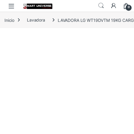
Skip to navigation
Skip to content
0
Inicio
Lavadora
LAVADORA LG WT19DVTM 19KG CARGA