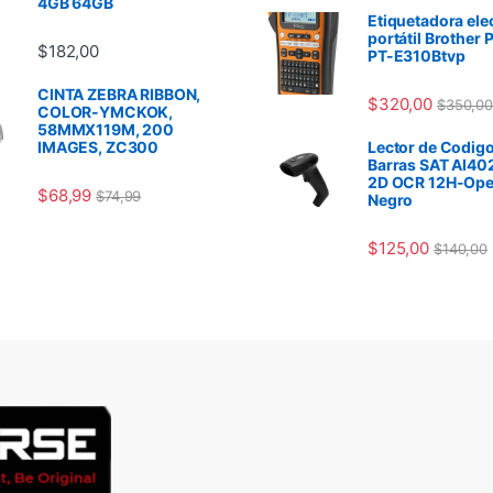
4GB 64GB
Etiquetadora ele
portátil Brother 
$
182,00
PT-E310Btvp
CINTA ZEBRA RIBBON,
$
320,00
$
350,00
COLOR-YMCKOK,
58MMX119M, 200
IMAGES, ZC300
Lector de Codigo
Barras SAT AI40
2D OCR 12H-Ope
$
68,99
$
74,99
Negro
$
125,00
$
140,00