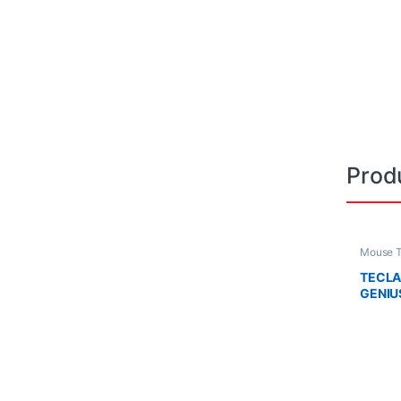
Prod
Mouse T
TECL
GENIU
NUMPA
/NEGR
MAC