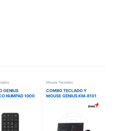
lados
Mouse Teclados
O GENIUS
COMBO TECLADO Y
CO NUMPAD 1000
MOUSE GENIUS KM-8101
S /NEGRO /
WIRELESS NEGRO/RF
LGADO /SILENCIO
2.4GHZ /INDICADOR DE
0 /MAC OS 10.
BATERIA/PILAS AA X 2