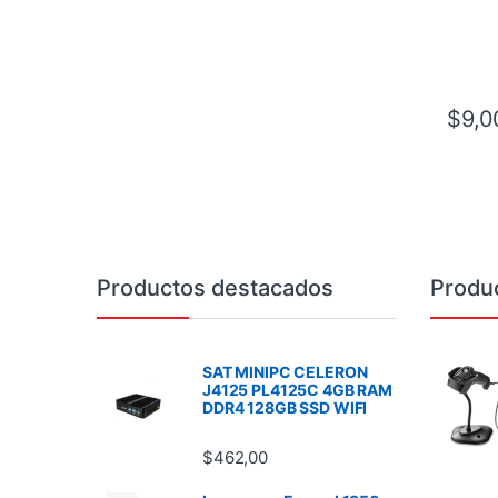
$
9,0
Brands Carousel
Productos destacados
Produ
SAT MINIPC CELERON
J4125 PL4125C 4GB RAM
DDR4 128GB SSD WIFI
$
462,00