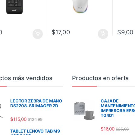
0
$
17,00
$
9,00
ctos más vendidos
Productos en oferta
LECTOR ZEBRA DE MANO
CAJA DE
DS2208-SR IMAGER 2D
MANTENIMIENT
IMPRESORA EP
T04D1
$
115,00
$
124,99
$
16,00
$
25,00
TABLET LENOVO TAB M9