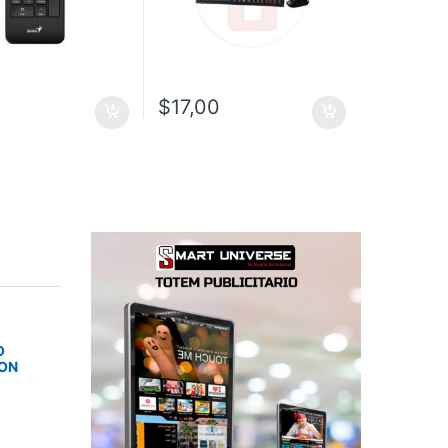
$
17,00
O
SON