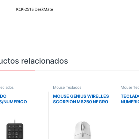
uctos relacionados
eclados
Mouse Teclados
Mouse Tec
ADO
MOUSE GENIUS WIRELLES
TECLAD
S/NUMERICO
SCORPION M8250 NEGRO
NUMERI
D 125 USB TIPO A
2.4GHZ Y BT 6 BOTONES
WIRELES
O /COPILOT /WIN Y
DPI 800-3200 AI COPILOT
ULTRADE
/WIN 8/1