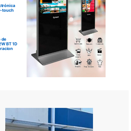
ctrónica
P-touch
 de
2W BT 1D
racion