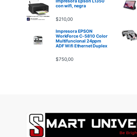
Impresora Epson L1350
con wifi, negra
$
210,00
Impresora EPSON
WorkForce C-5810 Color
Multifuncional 24ppm
ADF Wifi Ethernet Duplex
$
750,00