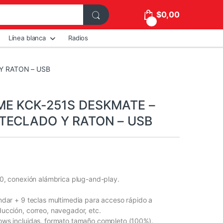
$
0,00
0
Línea blanca
Radios
Y RATON – USB
ME KCK-251S DESKMATE –
TECLADO Y RATON – USB
.0, conexión alámbrica plug-and-play.
ndar + 9 teclas multimedia para acceso rápido a
ucción, correo, navegador, etc.
ows incluidas, formato tamaño completo (100%).