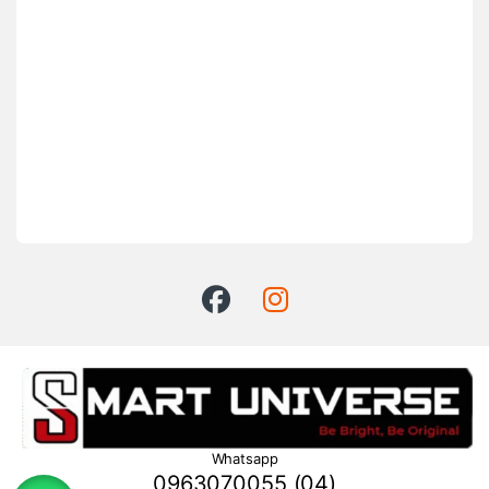
Whatsapp
0963070055 (04)