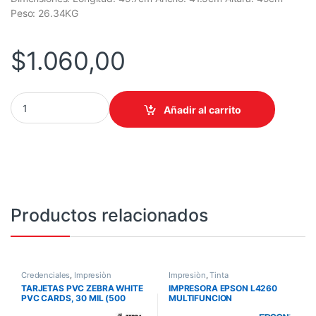
Peso: 26.34KG
$
1.060,00
IMPRESORA HP LASERJET ENTERPRISE M480F MFP COLOR 900-
Añadir al carrito
Productos relacionados
Credenciales
,
Impresiòn
Impresiòn
,
Tinta
TARJETAS PVC ZEBRA WHITE
IMPRESORA EPSON L4260
PVC CARDS, 30 MIL (500
MULTIFUNCION
CARDS)
WIFI/COPIA/ESCANEA/DUPLE