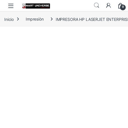
Skip to navigation
Skip to content
0
Inicio
Impresiòn
IMPRESORA HP LASERJET ENTERPRIS