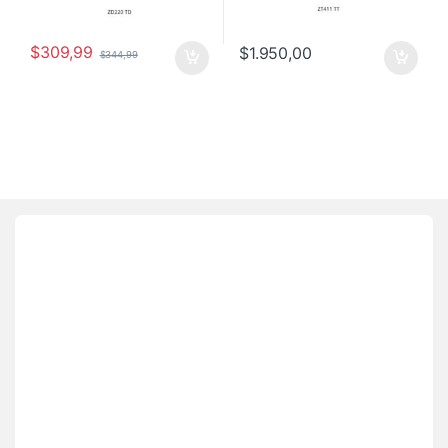
$
309,99
$
1.950,00
$
344,99
Brands Carousel