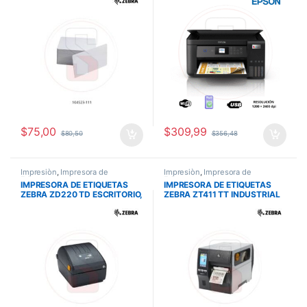
X APP SMART PANEL T504
C11CJ63301
$
75,00
$
309,99
$
80,50
$
356,48
Impresiòn
,
Impresora de
Impresiòn
,
Impresora de
Etiquetas
Etiquetas
IMPRESORA DE ETIQUETAS
IMPRESORA DE ETIQUETAS
ZEBRA ZD220 TD ESCRITORIO,
ZEBRA ZT411 TT INDUSTRIAL
USB, 203 DPI, USB
203 DPI
USB,SERIAL,RED,BT4.1/Mfi