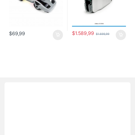
$
1.589,99
$
69,99
$
1.699,99
Brands Carousel