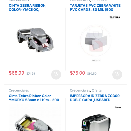
Credenciales
Credenciales
,
Impresiòn
CINTA ZEBRA RIBBON,
TARJETAS PVC ZEBRA WHITE
COLOR-YMCKOK,
PVC CARDS, 30 MIL (500
58MMX119M, 200 IMAGES,
CARDS)
ZC300
$
68,99
$
75,00
$
74,99
$
80,50
Credenciales
Credenciales
,
Oferta
Cinta Zebra Ribbon Color
IMPRESORA ID ZEBRA ZC300
YMCPKO 58mm x 119m – 200
DOBLE CARA ,USB&RED.
Imágenes Color Aperlado
Laminado para ZC300