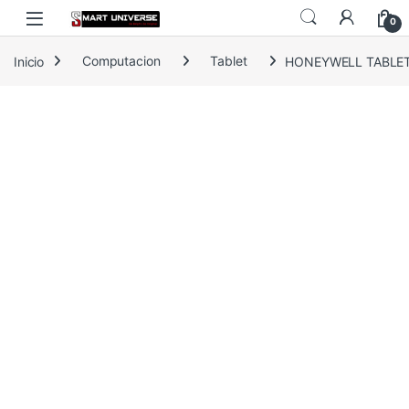
Skip to navigation
Skip to content
0
Inicio
Computacion
Tablet
HONEYWELL TABLET 