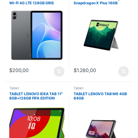
WI-FI 4G LTE 128GB GRIS
Snapdragon X Plus 16GB
512GB 12Inch WiFi BT 2USB-C
W11-H Platinum
$
200,00
$
1.280,00
Tablet
Tablet
TABLET LENOVO IDEA TAB 11″
TABLET LENOVO TAB M9 4GB
8GB+128GB FIFA EDITION
64GB
(INCLUYE FOLIO CASE + TAB
PEN PLUS)