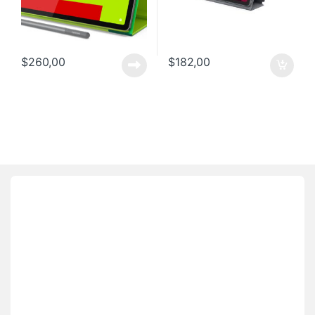
$
260,00
$
182,00
Brands Carousel