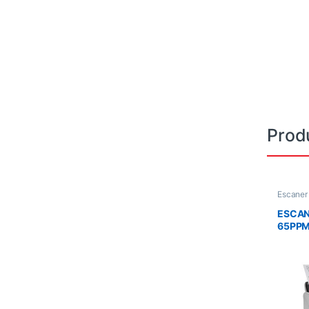
Prod
Escaner
ESCAN
65PPM
ADF/D
USB/R
B11B2