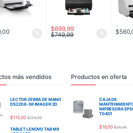
$
699,99
,00
$
560,
$
749,99
ctos más vendidos
Productos en oferta
LECTOR ZEBRA DE MANO
CAJA DE
DS2208-SR IMAGER 2D
MANTENIMIENT
IMPRESORA EP
T04D1
$
115,00
$
124,99
$
16,00
$
25,00
TABLET LENOVO TAB M9