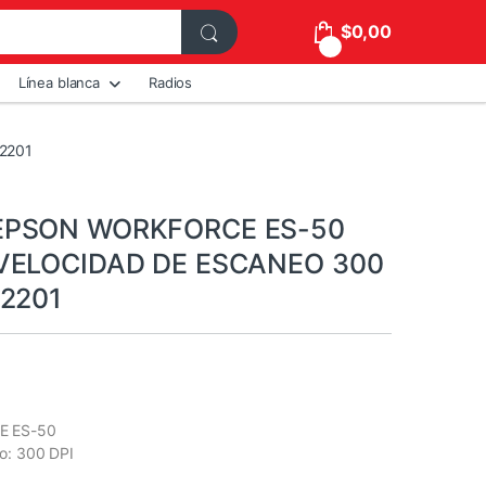
$
0,00
0
Línea blanca
Radios
2201
EPSON WORKFORCE ES-50
VELOCIDAD DE ESCANEO 300
52201
E ES-50
o: 300 DPI