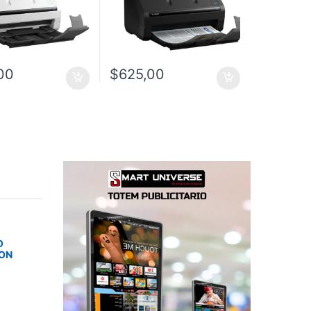
00
$
625,00
O
SON