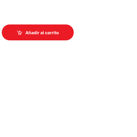
0
RKFORCE ES-50 PORTATIL/VELOCIDAD DE ESCANEO 300 DPI B11
Añadir al carrito