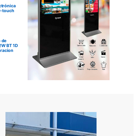
ctrónica
P-touch
 de
2W BT 1D
racion