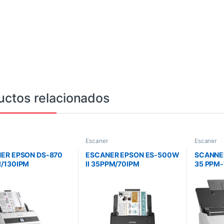
uctos relacionados
Escaner
Escaner
ER EPSON DS-870
ESCANER EPSON ES-500W
SCANNER
/130IPM
II 35PPM/70IPM
35 PPM-7
UPLEX A COLOR
ADF/DUPLEX
USB 3.0 
ED OPCIONAL
INALAMBRICO/RED
50201
OPCIONAL B11B263201