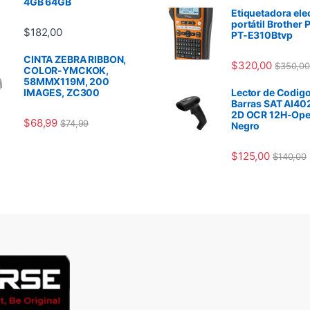
4GB 64GB
Etiquetadora ele
portátil Brother 
$
182,00
PT-E310Btvp
CINTA ZEBRA RIBBON,
$
320,00
$
350,00
COLOR-YMCKOK,
58MMX119M, 200
IMAGES, ZC300
Lector de Codigo
Barras SAT AI40
2D OCR 12H-Ope
$
68,99
$
74,99
Negro
$
125,00
$
140,00