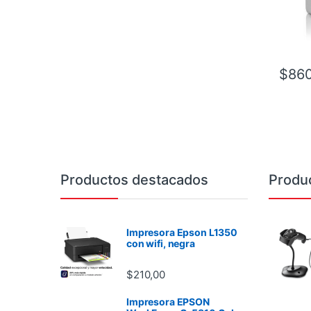
$
860
Brands Carousel
Productos destacados
Produ
Impresora Epson L1350
con wifi, negra
$
210,00
Impresora EPSON