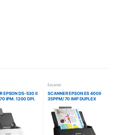
Escaner
 EPSON DS-530 II
SCANNER EPSON ES 400II
0 IPM. 1200 DPI.
35PPM/ 70 IMP DUPLEX
ALIM. AUTO.
ADF 50 HOJAS CICLO
DIARIO 4.000 PAGS.