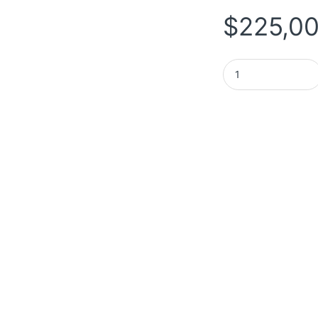
$
225,0
ESCANER EPSON WO