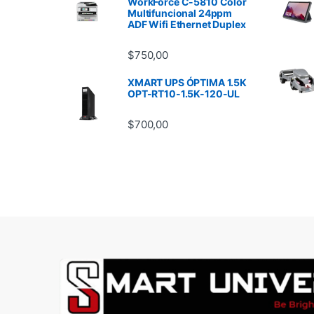
WorkForce C-5810 Color
Multifuncional 24ppm
ADF Wifi Ethernet Duplex
$
750,00
XMART UPS ÓPTIMA 1.5K
OPT-RT10-1.5K-120-UL
$
700,00