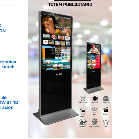
O
SON
ctrónica
P-touch
 de
2W BT 1D
racion