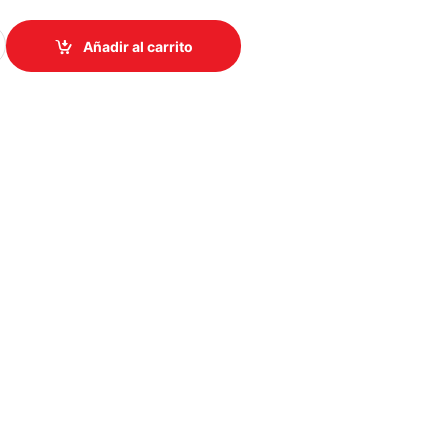
TERACTIVA DHI-LCH75-MC410-B 75” UHD BASIC SERIE quantity
Añadir al carrito