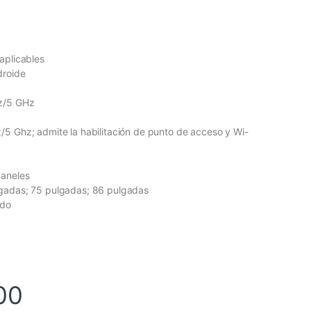
aplicables
droide
z/5 GHz
5 Ghz; admite la habilitación de punto de acceso y Wi-
paneles
gadas; 75 pulgadas; 86 pulgadas
ndo
00