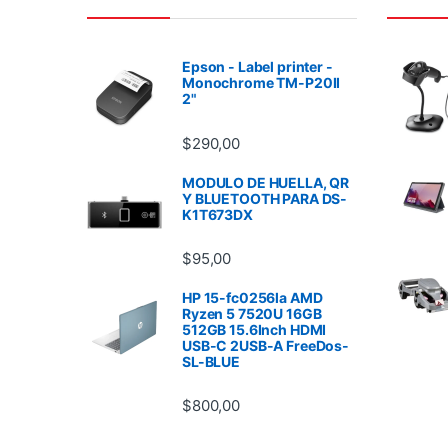
Epson - Label printer -
Monochrome TM-P20II
2"
$
290,00
MODULO DE HUELLA, QR
Y BLUETOOTH PARA DS-
K1T673DX
$
95,00
HP 15-fc0256la AMD
Ryzen 5 7520U 16GB
512GB 15.6Inch HDMI
USB-C 2USB-A FreeDos-
SL-BLUE
$
800,00