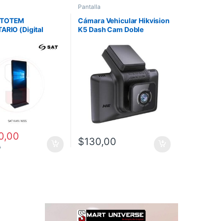
Pantalla
 TOTEM
Cámara Vehicular Hikvision
ARIO (Digital
K5 Dash Cam Doble
 SAT Ki49 / Ki55
Cámara 1600P Wi-Fi con
Pantalla
0,00
$
130,00
0