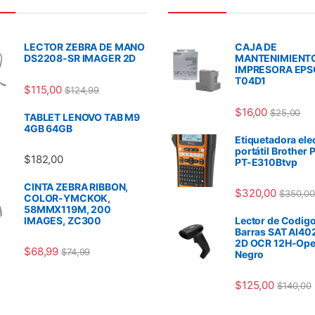
LECTOR ZEBRA DE MANO
CAJA DE
DS2208-SR IMAGER 2D
MANTENIMIENT
IMPRESORA EP
T04D1
$
115,00
$
124,99
$
16,00
$
25,00
TABLET LENOVO TAB M9
4GB 64GB
Etiquetadora ele
portátil Brother 
$
182,00
PT-E310Btvp
CINTA ZEBRA RIBBON,
$
320,00
$
350,00
COLOR-YMCKOK,
58MMX119M, 200
IMAGES, ZC300
Lector de Codigo
Barras SAT AI40
2D OCR 12H-Ope
$
68,99
$
74,99
Negro
$
125,00
$
140,00