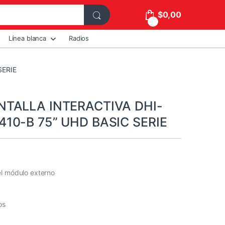
$
0,00
0
Línea blanca
Radios
SERIE
TALLA INTERACTIVA DHI-
10-B 75” UHD BASIC SERIE
el módulo externo
os