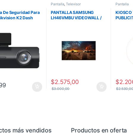
Pantalla
,
Televisor
Pantalla
 De Seguridad Para
PANTALLA SAMSUNG
KIOSCO
ikvision K2 Dash
LH46VMBU VIDEOWALL /
PUBLICIT
D 1080p
46 PULG / 500 NITS / 24/7 /
Signage)
1920×1080 FHD / 3.5MM B-
TO-B
$
2.575,00
$
2.20
99
$
3.000,00
$
2.530,0
ctos más vendidos
Productos en oferta