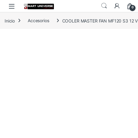
Skip to navigation
Skip to content
0
Inicio
Accesorios
COOLER MASTER FAN MF120 S3 12 