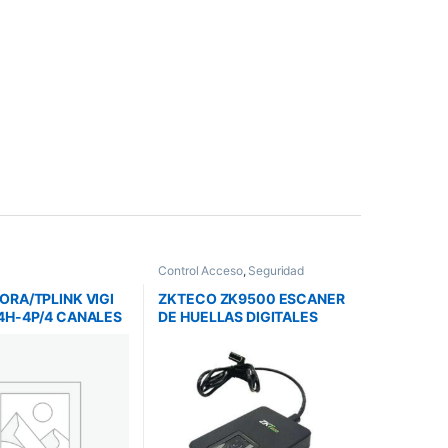
Control Acceso
,
Seguridad
RA/TPLINK VIGI
ZKTECO ZK9500 ESCANER
4H-4P/4 CANALES
DE HUELLAS DIGITALES
265 PLUS
USB
SOPORTA 1 DISCO
0TB