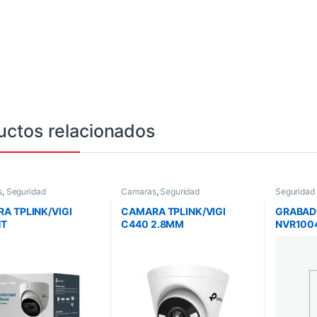
uctos relacionados
s
,
Seguridad
Camaras
,
Seguridad
Seguridad
A TPLINK/VIGI
CAMARA TPLINK/VIGI
GRABADO
HT
C440 2.8MM
NVR100
I/INFRARROJO4MP/
POE/4MP/TORRETA/FULL
POE /H.
SD/ANALISIS DE
COLOR/MICROSD/EVENTO
/ONVIF/
NAS Y
S INTELIGENTES/NO
HASTA 1
ULOS/POE
WIFI/POE