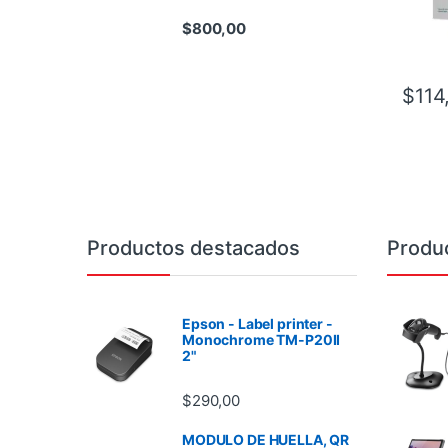
$
800,00
$
114
Brands Carousel
Productos destacados
Produ
Epson - Label printer -
Monochrome TM-P20II
2"
$
290,00
MODULO DE HUELLA, QR