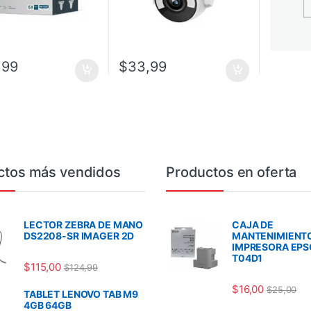
,99
$
33,99
ctos más vendidos
Productos en oferta
LECTOR ZEBRA DE MANO
CAJA DE
DS2208-SR IMAGER 2D
MANTENIMIENT
IMPRESORA EP
T04D1
$
115,00
$
124,99
$
16,00
$
25,00
TABLET LENOVO TAB M9
4GB 64GB