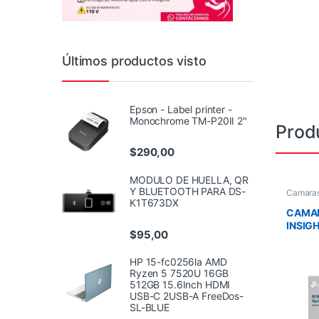
Últimos productos visto
Epson - Label printer -
Monochrome TM-P20II 2"
Prod
$
290,00
MODULO DE HUELLA, QR
Y BLUETOOTH PARA DS-
Camara
K1T673DX
CAMAR
INSIG
$
95,00
S445P
MICRO
HP 15-fc0256la AMD
PERSO
Ryzen 5 7520U 16GB
VEHIC
512GB 15.6Inch HDMI
USB-C 2USB-A FreeDos-
SL-BLUE