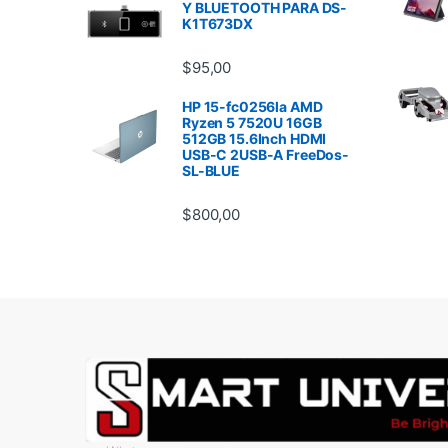
Y BLUETOOTH PARA DS-
K1T673DX
$
95,00
HP 15-fc0256la AMD
Ryzen 5 7520U 16GB
512GB 15.6Inch HDMI
USB-C 2USB-A FreeDos-
SL-BLUE
$
800,00