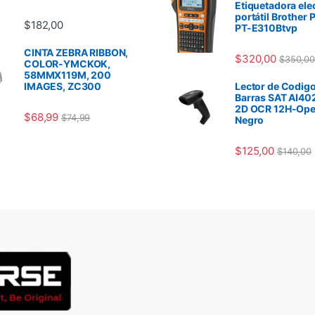
Etiquetadora ele
portátil Brother 
$
182,00
PT-E310Btvp
CINTA ZEBRA RIBBON,
$
320,00
$
350,00
COLOR-YMCKOK,
58MMX119M, 200
IMAGES, ZC300
Lector de Codigo
Barras SAT AI40
2D OCR 12H-Ope
$
68,99
$
74,99
Negro
$
125,00
$
140,00