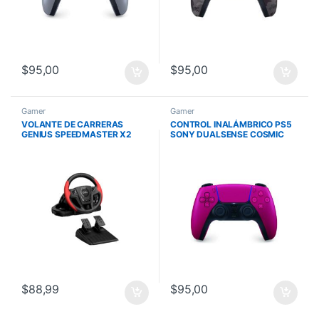
$
95,00
$
95,00
Gamer
Gamer
VOLANTE DE CARRERAS
CONTROL INALÁMBRICO PS5
GENIUS SPEEDMASTER X2
SONY DUALSENSE COSMIC
VIBRACION DOBLE MOTOR
RED
PALANCA DE CAMBIOS PS3
/PS4 /XBOX X
$
88,99
$
95,00