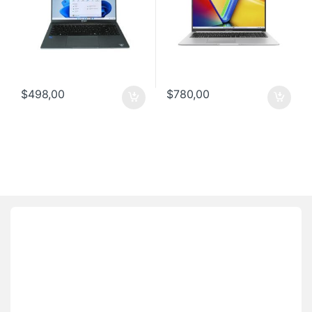
$
498,00
$
780,00
Brands Carousel