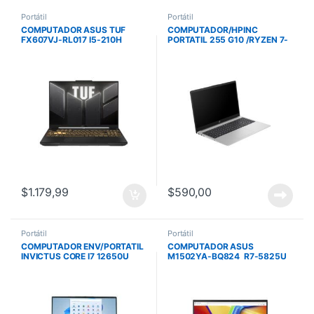
Portátil
Portátil
COMPUTADOR ASUS TUF
COMPUTADOR/HPINC
FX607VJ-RL017 I5-210H
PORTATIL 255 G10 /RYZEN 7-
16GB/512 SSD/RTX3050
7730U/512GB SSD/16GB
6G/15.6FHD/NO
RAM/15.6 PULG/FREEDOS
OS/GRIS/MOCHILA
$
1.179,99
$
590,00
Portátil
Portátil
COMPUTADOR ENV/PORTATIL
COMPUTADOR ASUS
INVICTUS CORE I7 12650U
M1502YA-BQ824 R7-5825U
16GB/512GB SSD 15.6 PULG
512 SSD 8G 15 FHD NO OS
FHD WIN 11
SILVER MOUSE