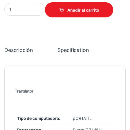
COMPUTADOR HPINC VICTUS 15-FB3019LA RYZEN 7 7445H 8GB
Añadir al carrito
Descripción
Specification
Translator
Tipo de computadora:
pORTATIL
Procesador:
Ryzen 7 7445H