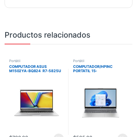
Productos relacionados
Portátil
Portátil
COMPUTADOR ASUS
COMPUTADOR/HPINC
M1502YA-BQ824 R7-5825U
PORTATIL 15-
512 SSD 8G 15 FHD NO OS
FC0256LA/RYZEN 5-
SILVER MOUSE
7520U/512GB/16GB/15.6
FHD/FREEDOS/MOONLIGHT
BLUE