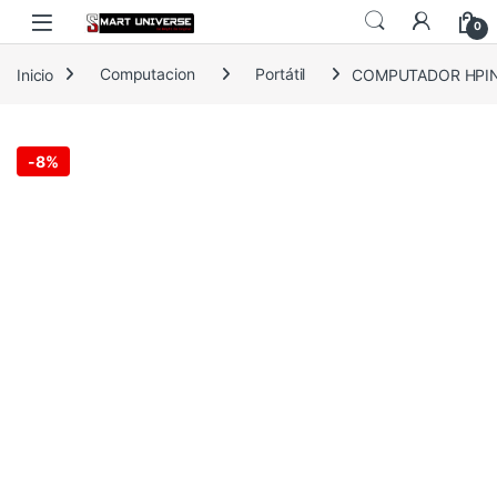
Skip to navigation
Skip to content
0
Inicio
Computacion
Portátil
COMPUTADOR HPINC
-
8%