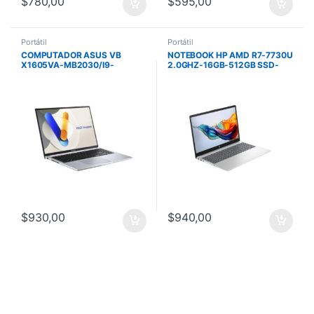
$
780,00
$
595,00
Portátil
Portátil
COMPUTADOR ASUS VB
NOTEBOOK HP AMD R7-7730U
X1605VA-MB2030/I9-
2.0GHZ-16GB-512GB SSD-
13900H/16GB/1T SSD/16
WARM GOLD-15.6″FHD-
WUXGA/NO
FREEDOS
OS/SILVER/MOCHILA/MOUSE
$
930,00
$
940,00