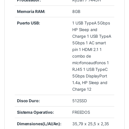
Memoria RAM:
8GB
Puerto USB:
1 USB TypeA 5Gbps
HP Sleep and
Charge 1 USB TypeA
5Gbps 1 AC smart
pin 1 HDMI 2.1 1
combo de
micrfonoaudfonos 1
RJ45 1 USB TypeC
5Gbps DisplayPort
1.4a, HP Sleep and
Charge 12
Disco Duro:
512SSD
Sistema Operativo:
FREEDOS
Dimensiones(L/Al/An):
35,79 x 25,5 x 2,35