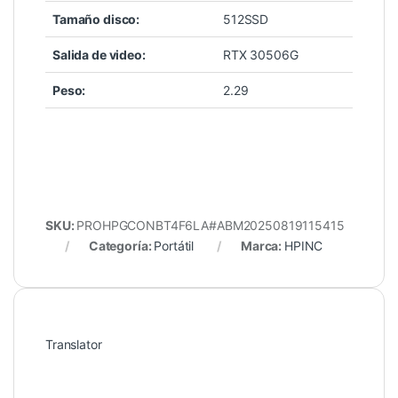
Tamaño disco:
512SSD
Salida de video:
RTX 30506G
Peso:
2.29
SKU:
PROHPGCONBT4F6LA#ABM20250819115415
Categoría:
Portátil
Marca:
HPINC
Translator