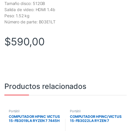
Tamaño disco: 512GB
Salida de video: HDMI 1.4b
Peso: 1.52 kg
Número de parte: B03E1LT
$
590,00
Productos relacionados
Portátil
Portátil
COMPUTADOR HPINC VICTUS
COMPUTADOR HPINC/VICTUS
15-FB3019LA RYZEN 7 7445H
15-FB3022LA RYZEN 7
8GB RAM 512SSD RTX3050
7445H/ 16GB RAM/ 512SSD/
6G FREEDOS BLACK
RTX4050 6G/W11/BLACK