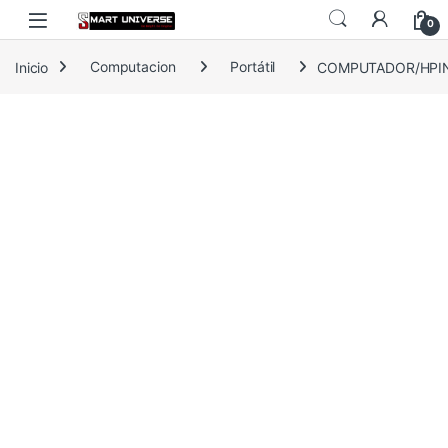
Skip to navigation
Skip to content
0
Inicio
Computacion
Portátil
COMPUTADOR/HPINC