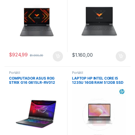
$
924,99
$
1.160,00
$
1.000,00
Portátil
Portátil
COMPUTADOR ASUS ROG
LAPTOP HP INTEL CORE I5
STRIX G16 G615LR-RV012
1235U 16GB RAM 512GB SSD
ULTRA 9
PANTALLA 15.6″ HD SIN
275HX/32G/1TSSD/RTX5070
SISTEMA OPERATIVO, SILVER
12G/16 FHD/NO OS/GRIS/MOC
GOLD