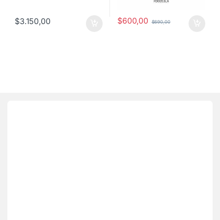
$
600,00
$
3.150,00
$
690,00
Brands Carousel