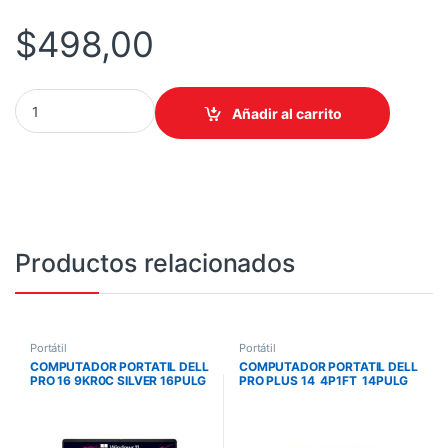
$
498,00
COMPUTADOR ENV/PORTATIL INVICTUS CORE I7 12650U 16GB/512
Añadir al carrito
Productos relacionados
Portátil
Portátil
COMPUTADOR PORTATIL DELL
COMPUTADOR PORTATIL DELL
PRO 16 9KR0C SILVER 16PULG
PRO PLUS 14 4P1FT 14PULG
FHD ULTRA 7 255U 16GB
FHD ULTRA 7 266V 16GB
DDR5 5600 512GB W11PRO
LPDDR5 512GB W11PRO 3YPS
3Y