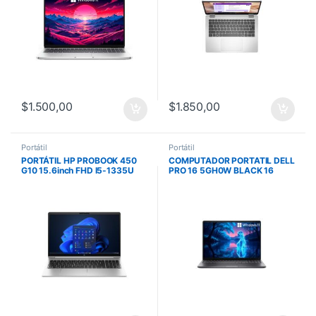
$
1.500,00
$
1.850,00
Portátil
Portátil
PORTÁTIL HP PROBOOK 450
COMPUTADOR PORTATIL DELL
G10 15.6inch FHD I5-1335U
PRO 16 5GH0W BLACK 16
16GB DDR4 3200 512GB M.2
PULG FHD CORE 5 120U 16GB
SSD W11PRO 1/1/0
DDR5 5600 512GB W11PRO 1Y