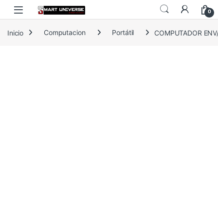
Skip to navigation
Skip to content
0
Inicio
Computacion
Portátil
COMPUTADOR ENV/P