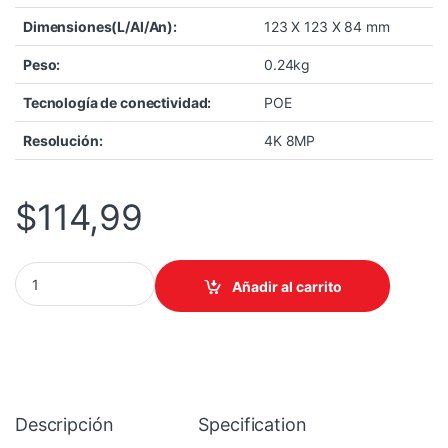
Dimensiones(L/Al/An):
123 X 123 X 84 mm
Peso:
0.24kg
Tecnología de conectividad:
POE
Resolución:
4K 8MP
$
114,99
CAMARA TPLINK/VIGI INSIGHT S445ZI/INFRARROJO4MP/MICROS
Añadir al carrito
Descripción
Specification