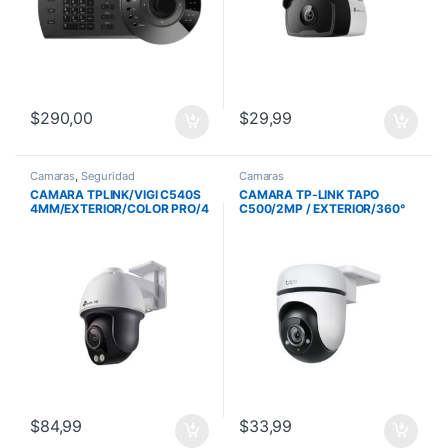
$
290,00
$
29,99
Camaras
,
Seguridad
Camaras
CAMARA TPLINK/VIGI C540S
CAMARA TP-LINK TAPO
4MM/EXTERIOR/COLOR PRO/4
C500/2MP / EXTERIOR/360°
MP/ANALISIS DE PERSONAS Y
/AUDIO BI /512
VEHICULOS/POE/AUDIO BI
GB/DETECCION DE IA
$
84,99
$
33,99