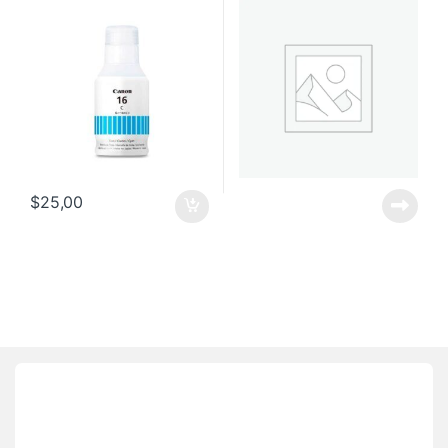
$
25,00
Brands Carousel