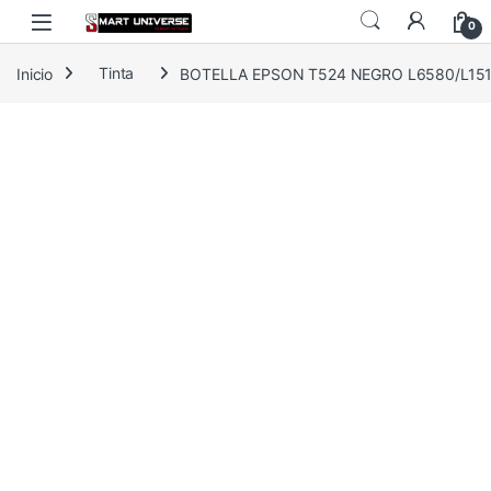
Skip to navigation
Skip to content
0
Inicio
Tinta
BOTELLA EPSON T524 NEGRO L6580/L151