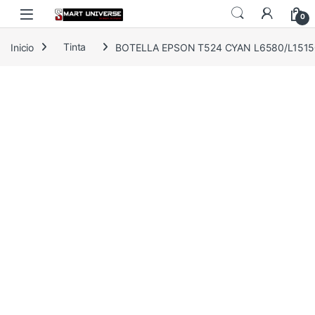
Skip to navigation
Skip to content
0
Inicio
Tinta
BOTELLA EPSON T524 CYAN L6580/L1515