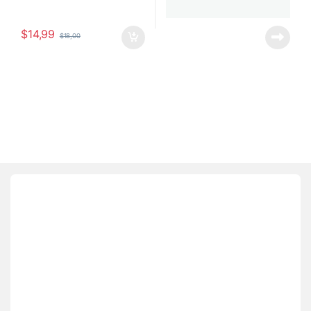
$
14,99
$
18,00
Brands Carousel