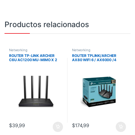
Productos relacionados
Networking
Networking
ROUTER TP-LINK ARCHER
ROUTER TPLINK/ARCHER
C6U AC1200 MU-MIMO X 2
AX80 WIFI 6 / AX6000 /4
MODO AP 4 ANT
PUERTOS ETHERNET
/CONEXION DE 2.5G /PUERTO
USB / 8 AN
$
39,99
$
174,99