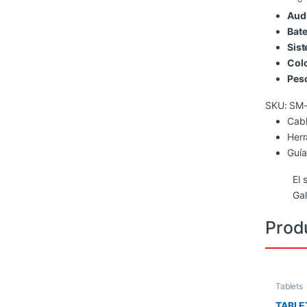
Aud
Bate
Sist
Colo
Pes
SKU:
SM
Cab
Herr
Guía
El 
Ga
Prod
Tablets
TABLE