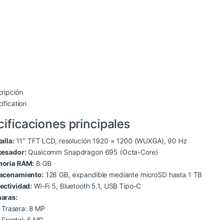
ripción
ification
ificaciones principales
alla:
11″ TFT LCD, resolución 1920 × 1200 (WUXGA), 90 Hz
cesador:
Qualcomm Snapdragon 695 (Octa-Core)
oria RAM:
8 GB
acenamiento:
128 GB, expandible mediante microSD hasta 1 TB
ctividad:
Wi-Fi 5, Bluetooth 5.1, USB Tipo-C
aras:
Trasera: 8 MP
Frontal: 5 MP