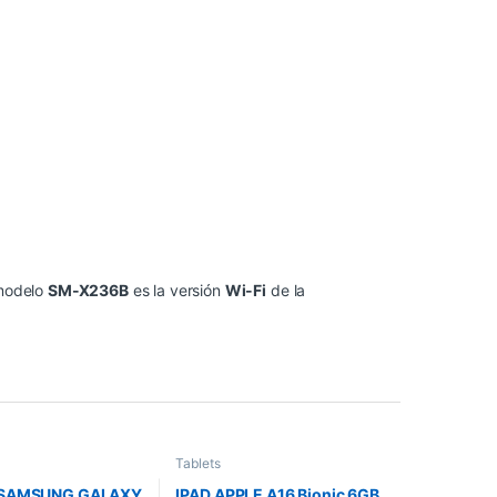
 modelo
SM-X236B
es la versión
Wi-Fi
de la
Tablets
 SAMSUNG GALAXY
IPAD APPLE A16 Bionic 6GB