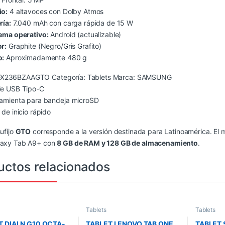
io:
4 altavoces con Dolby Atmos
ría:
7.040 mAh con carga rápida de 15 W
ema operativo:
Android (actualizable)
r:
Graphite (Negro/Gris Grafito)
o:
Aproximadamente 480 g
-X236BZAAGTO
Categoría:
Tablets
Marca:
SAMSUNG
le USB Tipo-C
amienta para bandeja microSD
 de inicio rápido
sufijo
GTO
corresponde a la versión destinada para Latinoamérica. El
laxy Tab A9+ con
8 GB de RAM y 128 GB de almacenamiento
.
uctos relacionados
Tablets
Tablets
T DIALN G10 OCTA-
TABLET LENOVO TAB ONE
TABLET