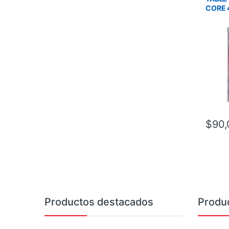
CORE 
WIFI 
AND13
RUGGE
$
90,
Brands Carousel
Productos destacados
Produ