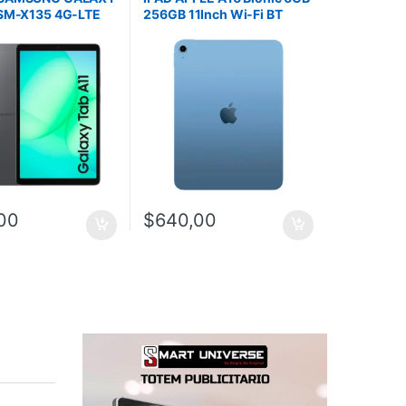
 SM-X135 4G-LTE
256GB 11Inch Wi-Fi BT
B RAM 8.7Inch
USB-C 2Cam iPadOS Blue
P-5MP Gray
00
$
640,00