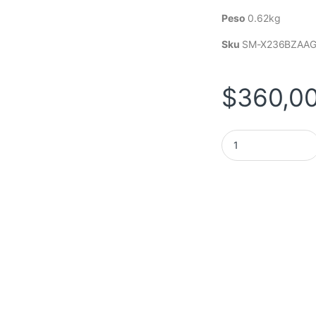
Peso
0.62kg
Sku
SM-X236BZAA
$
360,0
TABLET SAMSUNG GA