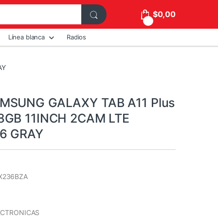
$
0,00
0
Línea blanca
Radios
AY
MSUNG GALAXY TAB A11 Plus
8GB 11INCH 2CAM LTE
6 GRAY
X236BZA
ECTRONICAS