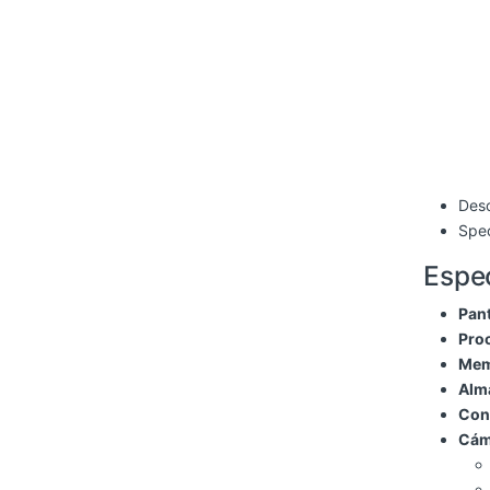
Desc
Spec
Espec
Pant
Pro
Mem
Alm
Cone
Cám