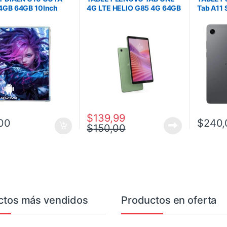
4GB 64GB 10Inch
4G LTE HELIO G85 4G 64GB
Tab A11
Lte vUSB-C 2-CAM
WIFI 5 CAM 2MP 8MP 8.7
64GB 4G
 BLACK WITH
PULG
CAM-8M
D CASE
$
139,99
00
$
240,
$
150,00
ctos más vendidos
Productos en oferta