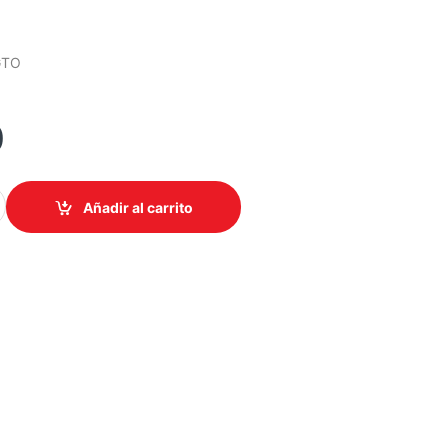
GTO
0
LAXY TAB A11 Plus OC 6GB 128GB 11INCH 2CAM LTE ANDROID 16
Añadir al carrito