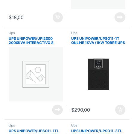
$
18,00
Ups
Ups
UPS UNIPOWER/UPI2000
UPS UNIPOWER/UPSO11-1T
2000KVA INTERACTIVO 8
ONLINE 1KVA /1KW TORRE UPS
TOMAS
CON 2 BATERIAS 12V9AH
120V 60HZ/4 TOM
$
290,00
Ups
Ups
UPS UNIPOWER/UPSO11-1TL
UPS UNIPOWER/UPSO11-3TL