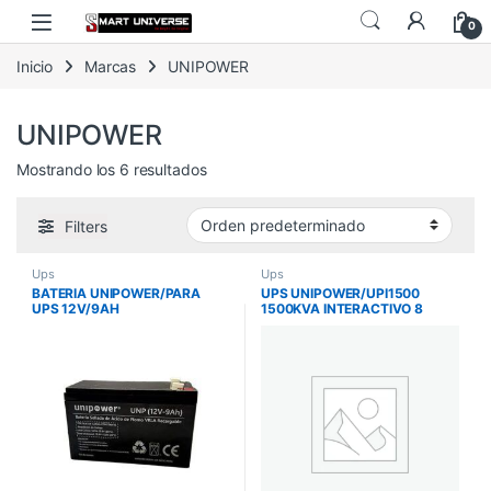
Skip to navigation
Skip to content
0
Inicio
Marcas
UNIPOWER
UNIPOWER
Mostrando los 6 resultados
Filters
Ups
Ups
BATERIA UNIPOWER/PARA
UPS UNIPOWER/UPI1500
UPS 12V/9AH
1500KVA INTERACTIVO 8
TOMAS