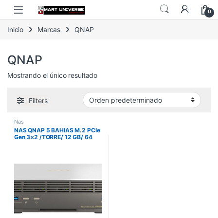
Skip to navigation
Skip to content
0
Inicio
Marcas
QNAP
QNAP
Mostrando el único resultado
Filters
Nas
NAS QNAP 5 BAHIAS M.2 PCIe
Gen 3×2 /TORRE/ 12 GB/ 64
BITx86 UHD GRAPHICS