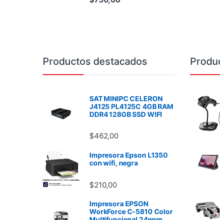
Brands Carousel
Productos destacados
Produ
SAT MINIPC CELERON
J4125 PL4125C 4GB RAM
DDR4 128GB SSD WIFI
$
462,00
Impresora Epson L1350
con wifi, negra
$
210,00
Impresora EPSON
WorkForce C-5810 Color
Multifuncional 24ppm