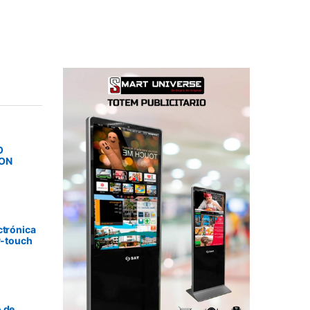
O
SON
ctrónica
P-touch
 de