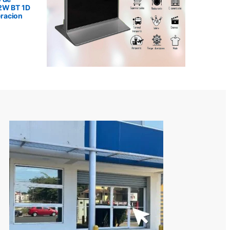
2W BT 1D
racion