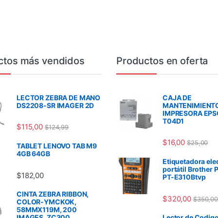
ctos más vendidos
Productos en oferta
LECTOR ZEBRA DE MANO
CAJA DE
DS2208-SR IMAGER 2D
MANTENIMIENT
IMPRESORA EP
T04D1
$
115,00
$
124,99
$
16,00
$
25,00
TABLET LENOVO TAB M9
4GB 64GB
Etiquetadora ele
portátil Brother 
$
182,00
PT-E310Btvp
CINTA ZEBRA RIBBON,
$
320,00
$
350,00
COLOR-YMCKOK,
58MMX119M, 200
IMAGES, ZC300
Lector de Codigo