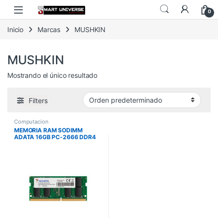
Skip to navigation
Skip to content
0
Inicio
Marcas
MUSHKIN
MUSHKIN
Mostrando el único resultado
Filters
Computacion
MEMORIA RAM SODIMM
ADATA 16GB PC-2666 DDR4
SINGLE TRAY SO-
DIMM2666X816GBI