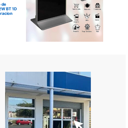
 de
2W BT 1D
racion