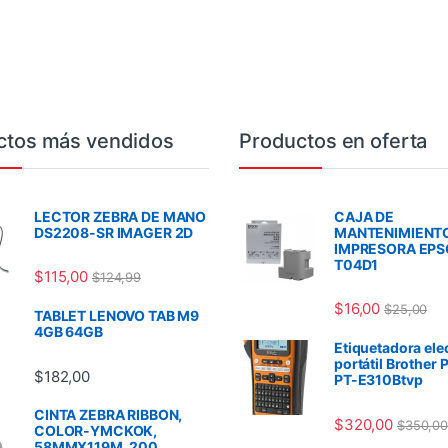
ctos más vendidos
Productos en oferta
LECTOR ZEBRA DE MANO
CAJA DE
DS2208-SR IMAGER 2D
MANTENIMIENT
IMPRESORA EP
T04D1
$
115,00
$
124,99
$
16,00
$
25,00
TABLET LENOVO TAB M9
4GB 64GB
Etiquetadora ele
portátil Brother 
$
182,00
PT-E310Btvp
CINTA ZEBRA RIBBON,
$
320,00
$
350,00
COLOR-YMCKOK,
58MMX119M, 200