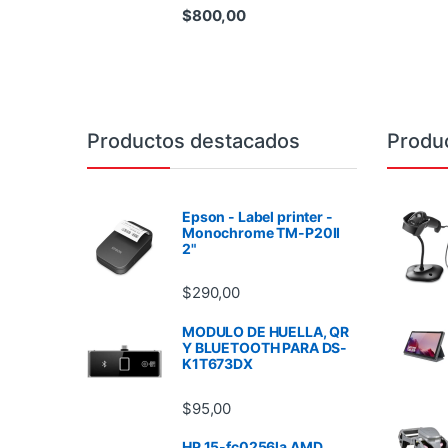
$
800,00
Brands Carousel
Productos destacados
Produ
Epson - Label printer -
Monochrome TM-P20II
2"
$
290,00
MODULO DE HUELLA, QR
Y BLUETOOTH PARA DS-
K1T673DX
$
95,00
HP 15-fc0256la AMD