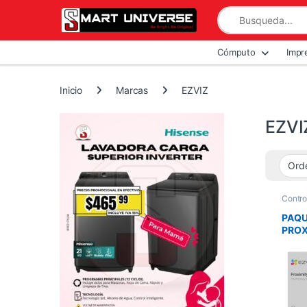
Skip to navigation
Skip to content
Search for:
All Departments
Cómputo
Impr
Inicio
Marcas
EZVIZ
EZVI
Contro
PAQU
PROX
CERR