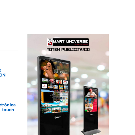
O
SON
ctrónica
P-touch