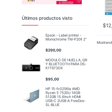
Últimos productos visto
$
12
Epson - Label printer -
Monochrome TM-P20II 2"
Mostrando
$
290,00
MODULO DE HUELLA, QR
Y BLUETOOTH PARA DS-
K1T673DX
$
95,00
HP 15-fc0256la AMD
Ryzen 5 7520U 16GB
512GB 15.6Inch HDMI
USB-C 2USB-A FreeDos-
SL-BLUE