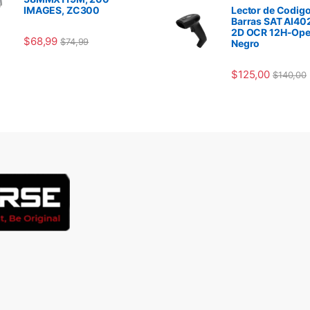
IMAGES, ZC300
Lector de Codigo
Barras SAT AI40
2D OCR 12H-Ope
$
68,99
$
74,99
Negro
$
125,00
$
140,00