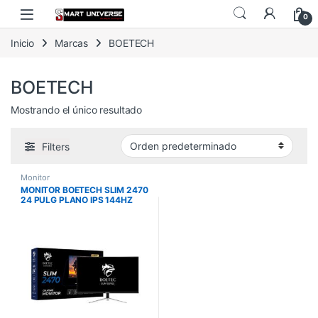
Skip to navigation
Skip to content
0
Inicio
Marcas
BOETECH
BOETECH
Mostrando el único resultado
Filters
Monitor
MONITOR BOETECH SLIM 2470
24 PULG PLANO IPS 144HZ
1MS