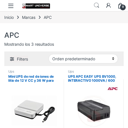
Skip to navigation
Skip to content
0
Inicio
Marcas
APC
APC
Mostrando los 3 resultados
Filters
Ups
Ups
Mini UPS de red de iones de
UPS APC EASY UPS BV1000,
litio de 12 V CC y 36 W para
INTERACTIVO 1000VA / 600
enrutadores de Internet –
watts, avr, 120v, 6 toma
cámaras IP