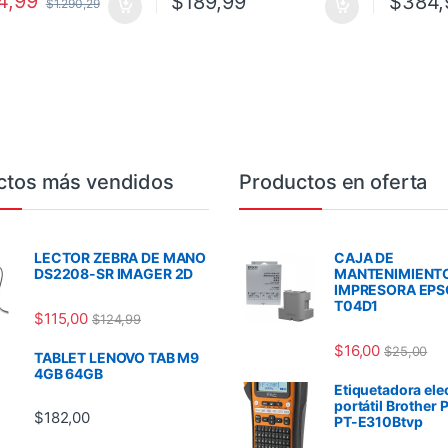
14,99
$
189,99
$
384,
$
1.290,29
ctos más vendidos
Productos en oferta
LECTOR ZEBRA DE MANO
CAJA DE
DS2208-SR IMAGER 2D
MANTENIMIENT
IMPRESORA EP
T04D1
$
115,00
$
124,99
$
16,00
$
25,00
TABLET LENOVO TAB M9
4GB 64GB
Etiquetadora ele
portátil Brother 
$
182,00
PT-E310Btvp