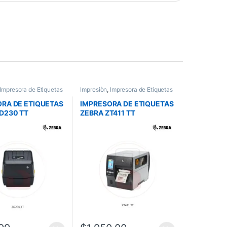
Impresora de Etiquetas
Impresiòn
,
Impresora de Etiquetas
RA DE ETIQUETAS
IMPRESORA DE ETIQUETAS
D230 TT
ZEBRA ZT411 TT
RIO 74/300M 203
INDUSTRIAL 203 DPI
NDARD
USB,SERIAL,RED,BT4.1/Mfi