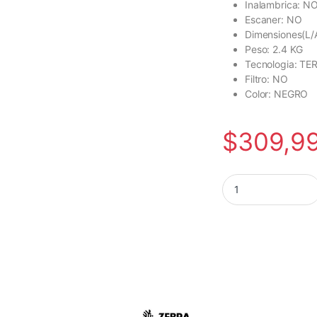
Inalambrica: N
Escaner: NO
Dimensiones(L/
Peso: 2.4 KG
Tecnologia: TE
Filtro: NO
Color: NEGRO
$
309,9
IMPRESORA DE ETIQ