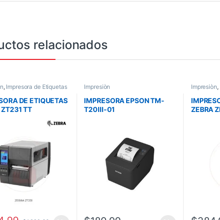
uctos relacionados
òn
,
Impresora de Etiquetas
Impresiòn
Impresiòn
,
SORA DE ETIQUETAS
IMPRESORA EPSON TM-
IMPRESO
 ZT231 TT
T20III-01
ZEBRA Z
TRIAL USB ,USB
USB+SERIAL/CORTADOR
ESCRITO
SERIAL, RED ,BTLE
AUT/CON FUENTE/CABLE
DPI STA
USB C31CH51001