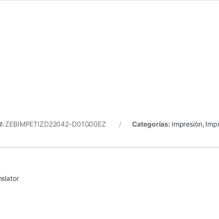
U:
ZEBIMPETIZD22042-D01G00EZ
Categorías:
Impresiòn
,
Impr
nslator