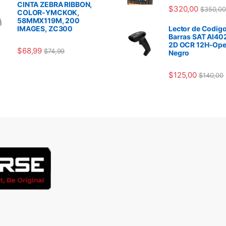
CINTA ZEBRA RIBBON,
$
320,00
$
350,00
COLOR-YMCKOK,
58MMX119M, 200
IMAGES, ZC300
Lector de Codigo
Barras SAT AI40
2D OCR 12H-Ope
$
68,99
$
74,99
Negro
$
125,00
$
140,00