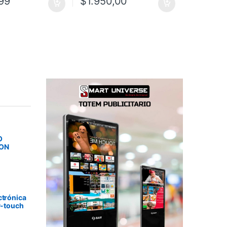
99
$
1.950,00
O
SON
ctrónica
P-touch