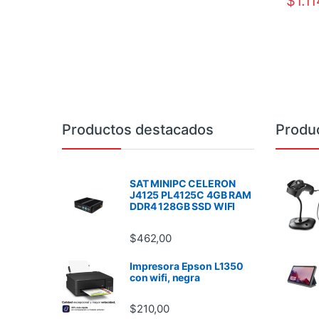
$
1.1
Brands Carousel
Productos destacados
Produ
SAT MINIPC CELERON
J4125 PL4125C 4GB RAM
DDR4 128GB SSD WIFI
$
462,00
Impresora Epson L1350
con wifi, negra
$
210,00