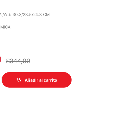
O
Al/An): 30.3/23.5/24.3 CM
RMICA
9
$
344,99
UETAS ZEBRA ZD220 TD ESCRITORIO, USB, 203 DPI, USB quantity
Añadir al carrito