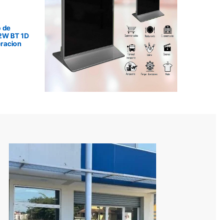
 de
2W BT 1D
racion