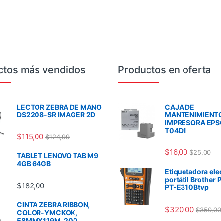
ctos más vendidos
Productos en oferta
LECTOR ZEBRA DE MANO
CAJA DE
DS2208-SR IMAGER 2D
MANTENIMIENT
IMPRESORA EP
T04D1
$
115,00
$
124,99
$
16,00
$
25,00
TABLET LENOVO TAB M9
4GB 64GB
Etiquetadora ele
portátil Brother 
$
182,00
PT-E310Btvp
CINTA ZEBRA RIBBON,
$
320,00
$
350,00
COLOR-YMCKOK,
58MMX119M, 200