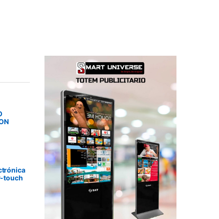
O
SON
ctrónica
P-touch