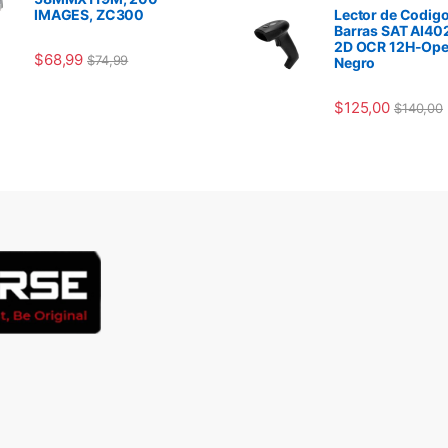
IMAGES, ZC300
Lector de Codigo
Barras SAT AI40
2D OCR 12H-Ope
$
68,99
$
74,99
Negro
$
125,00
$
140,00