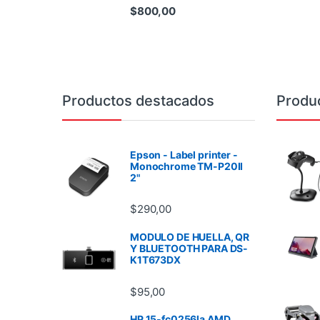
$
800,00
Brands Carousel
Productos destacados
Produ
Epson - Label printer -
Monochrome TM-P20II
2"
$
290,00
MODULO DE HUELLA, QR
Y BLUETOOTH PARA DS-
K1T673DX
$
95,00
HP 15-fc0256la AMD