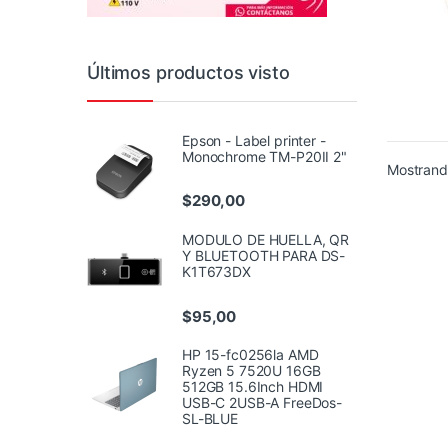
Últimos productos visto
Epson - Label printer -
Monochrome TM-P20II 2"
Mostrando
$
290,00
MODULO DE HUELLA, QR
Y BLUETOOTH PARA DS-
K1T673DX
$
95,00
HP 15-fc0256la AMD
Ryzen 5 7520U 16GB
512GB 15.6Inch HDMI
USB-C 2USB-A FreeDos-
SL-BLUE