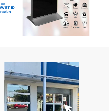
 de
2W BT 1D
racion