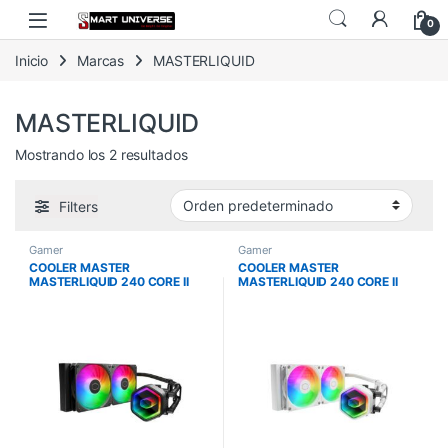
Skip to navigation
Skip to content
0
Inicio
Marcas
MASTERLIQUID
MASTERLIQUID
Mostrando los 2 resultados
Filters
Gamer
Gamer
COOLER MASTER
COOLER MASTER
MASTERLIQUID 240 CORE II
MASTERLIQUID 240 CORE II
ARGB NEGRO 12 VDC
ARGB WHITE 12 VDC