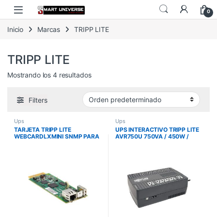
Skip to navigation
Skip to content
0
Inicio
Marcas
TRIPP LITE
TRIPP LITE
Mostrando los 4 resultados
Filters
Ups
Ups
TARJETA TRIPP LITE
UPS INTERACTIVO TRIPP LITE
WEBCARDLXMINI SNMP PARA
AVR750U 750VA / 450W /
ADMINISTRACION DE RED DE
120V / 6 SALIDAS BATERIA +
UPS
AVR / 6 SALIDAS CON SUP