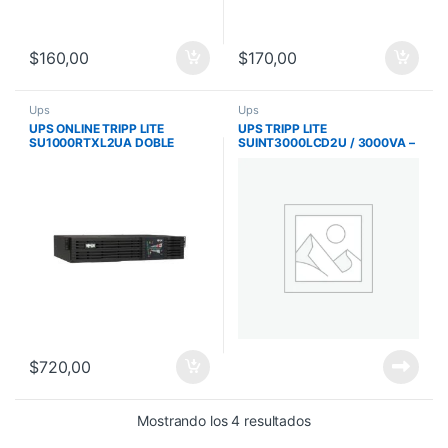
$
160,00
$
170,00
Ups
Ups
UPS ONLINE TRIPP LITE
UPS TRIPP LITE
SU1000RTXL2UA DOBLE
SUINT3000LCD2U / 3000VA –
CONVERSION 120V / 1KVA /
2.7KW / 208V / FACTOR 0.9 /
800W / RACKEABLE 2U
RACKEABLE
$
720,00
Mostrando los 4 resultados